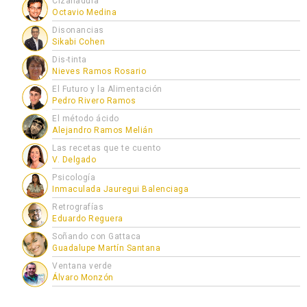
Cizalladura
Octavio Medina
Disonancias
Sikabi Cohen
Dis-tinta
Nieves Ramos Rosario
El Futuro y la Alimentación
Pedro Rivero Ramos
El método ácido
Alejandro Ramos Melián
Las recetas que te cuento
V. Delgado
Psicología
Inmaculada Jauregui Balenciaga
Retrografías
Eduardo Reguera
Soñando con Gattaca
Guadalupe Martín Santana
Ventana verde
Álvaro Monzón