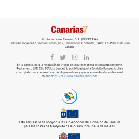
© Informaciones Canarias, S.A. (INFORCASA)
Domicilio social en C/ Profesor Lozano, nº 7, Urbanización El Sebadal, 35008 Las Palmas de Gran
Canaria
En lo posible, para la resolución de litigios en línea en materia de consumo conforme
Reglamento (UE) 524/2013, se buscará la posibilidad que la Comisión Europea facilita
como plataforma de resolución de litigios en línea y que se encuentra disponible en el
enlace
https://ec.europa.eu/consumers/odr
.
Esta empresa se ha acogido a las subvenciones del Gobierno de Canarias
para los costes de transporte de la prensa local diaria de las islas.