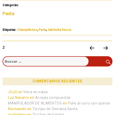
Categorías:
Pasta
Etiquetas:
Champiñones
,
Pasta
,
Salchicha fresca
2
PÁGIN
PRÓXI
A
MA
ANTE
PÁGIN
RIOR
A
COMENTARIOS RECIENTES
JUJU
en
Vena en salsa
Luz Navarro
en
Arvejas compuestas
MANIPULADOR DE ALIMENTOS
en
Pollo al curry con quinoa
Normando
en
Torrijas de Semana Santa
ciudadano
en
Truchas de batata