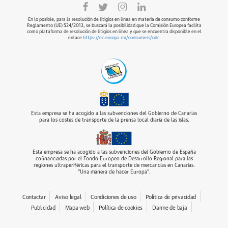
En lo posible, para la resolución de litigios en línea en materia de consumo conforme
Reglamento (UE) 524/2013, se buscará la posibilidad que la Comisión Europea facilita
como plataforma de resolución de litigios en línea y que se encuentra disponible en el
enlace
https://ec.europa.eu/consumers/odr
.
Esta empresa se ha acogido a las subvenciones del Gobierno de Canarias
para los costes de transporte de la prensa local diaria de las islas.
Esta empresa se ha acogido a las subvenciones del Gobierno de España
cofinanciadas por el Fondo Europeo de Desarrollo Regional para las
regiones ultraperiféricas para el transporte de mercancías en Canarias.
“Una manera de hacer Europa”.
Contactar
Aviso legal
Condiciones de uso
Política de privacidad
Publicidad
Mapa web
Política de cookies
Darme de baja