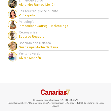
El método ácido
Alejandro Ramos Melián
Las recetas que te cuento
V. Delgado
Psicología
Inmaculada Jauregui Balenciaga
Retrografías
Eduardo Reguera
Soñando con Gattaca
Guadalupe Martín Santana
Ventana verde
Álvaro Monzón
© Informaciones Canarias, S.A. (INFORCASA)
Domicilio social en C/ Profesor Lozano, nº 7, Urbanización El Sebadal, 35008 Las Palmas de Gran
Canaria