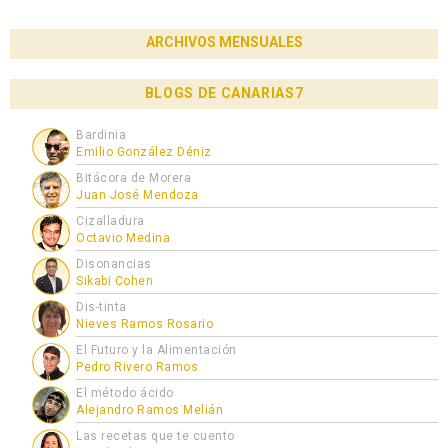
ARCHIVOS MENSUALES
BLOGS DE CANARIAS7
Bardinia
Emilio González Déniz
Bitácora de Morera
Juan José Mendoza
Cizalladura
Octavio Medina
Disonancias
Sikabi Cohen
Dis-tinta
Nieves Ramos Rosario
El Futuro y la Alimentación
Pedro Rivero Ramos
El método ácido
Alejandro Ramos Melián
Las recetas que te cuento