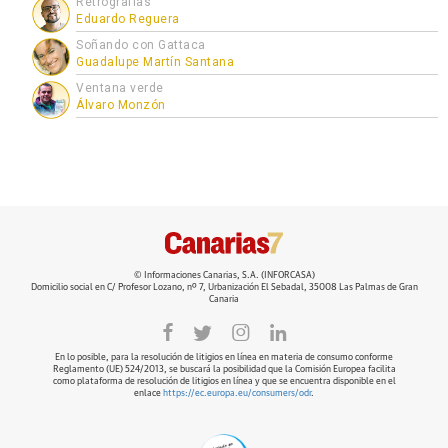
Retrografías
Eduardo Reguera
Soñando con Gattaca
Guadalupe Martín Santana
Ventana verde
Álvaro Monzón
© Informaciones Canarias, S.A. (INFORCASA)
Domicilio social en C/ Profesor Lozano, nº 7, Urbanización El Sebadal, 35008 Las Palmas de Gran
Canaria
En lo posible, para la resolución de litigios en línea en materia de consumo conforme
Reglamento (UE) 524/2013, se buscará la posibilidad que la Comisión Europea facilita
como plataforma de resolución de litigios en línea y que se encuentra disponible en el
enlace
https://ec.europa.eu/consumers/odr
.