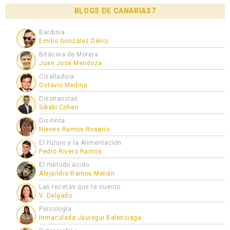
BLOGS DE CANARIAS7
Bardinia
Emilio González Déniz
Bitácora de Morera
Juan José Mendoza
Cizalladura
Octavio Medina
Disonancias
Sikabi Cohen
Dis-tinta
Nieves Ramos Rosario
El Futuro y la Alimentación
Pedro Rivero Ramos
El método ácido
Alejandro Ramos Melián
Las recetas que te cuento
V. Delgado
Psicología
Inmaculada Jauregui Balenciaga