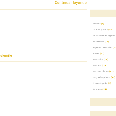
Continuar leyendo
«Roast beef sob
Arroces
(4)
Carnes y aves
(35)
Descubriendo lugares
Ensaladas
(13)
Especial Navidad
(12
Pasta
(11)
solomillo
Pescados
(18)
Postres
(30)
Primero platos
(42)
Segundos platos
(50)
Sin categoría
(7)
Verduras
(24)