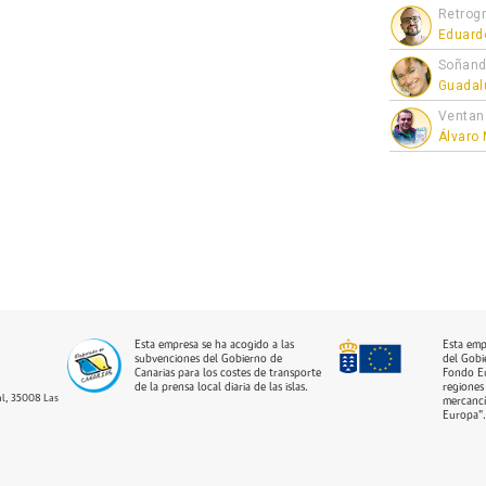
Retrogr
Eduard
Soñand
Guadal
Ventan
Álvaro
Esta empresa se ha acogido a las
Esta emp
subvenciones del Gobierno de
del Gobi
Canarias para los costes de transporte
Fondo Eu
de la prensa local diaria de las islas.
regiones 
dal, 35008 Las
mercancí
Europa”.