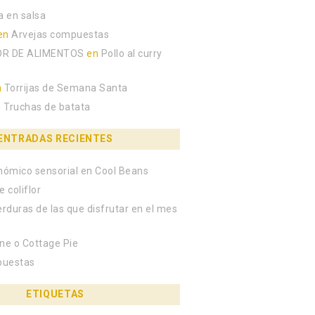
a en salsa
en
Arvejas compuestas
R DE ALIMENTOS
en
Pollo al curry
n
Torrijas de Semana Santa
n
Truchas de batata
ENTRADAS RECIENTES
onómico sensorial en Cool Beans
e coliflor
erduras de las que disfrutar en el mes
rne o Cottage Pie
puestas
ETIQUETAS