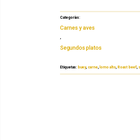
Categorías:
Categorías
Carnes y aves
,
Segundos platos
Etiquetas:
Etiquetas
buey
,
carne
,
lomo alto
,
Roast beef
,