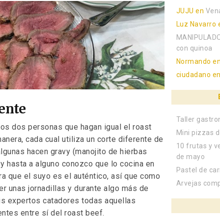
JUJU
en
Ven
Luz Navarro
MANIPULADO
con quinoa
Normando
e
ciudadano
e
iente
Taller gastr
os dos personas que hagan igual el roast
Mini pizzas d
anera, cada cual utiliza un corte diferente de
10 frutas y v
 algunas hacen gravy (manojito de hierbas
de mayo
) y hasta a alguno conozco que lo cocina en
Pastel de ca
ra que el suyo es el auténtico, así que como
Arvejas com
er unas jornadillas y durante algo más de
is expertos catadores todas aquellas
ntes entre sí del roast beef.