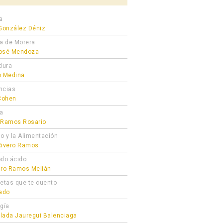
a
 González Déniz
ra de Morera
osé Mendoza
dura
o Medina
ncias
 Cohen
ta
 Ramos Rosario
ro y la Alimentación
Rivero Ramos
odo ácido
dro Ramos Melián
cetas que te cuento
gado
ogía
lada Jauregui Balenciaga