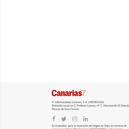
© Informaciones Canarias, S.A. (INFORCASA)
Domicilio social en C/ Profesor Lozano, nº 7, Urbanización El Seba
Palmas de Gran Canaria
En lo posible, para la resolución de litigios en línea en materia de