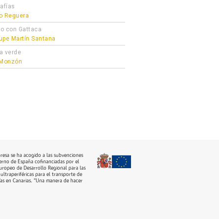
afías
o Reguera
o con Gattaca
upe Martín Santana
a verde
 Monzón
resa se ha acogido a las subvenciones
erno de España cofinanciadas por el
ropeo de Desarrollo Regional para las
ultraperiféricas para el transporte de
as en Canarias. “Una manera de hacer