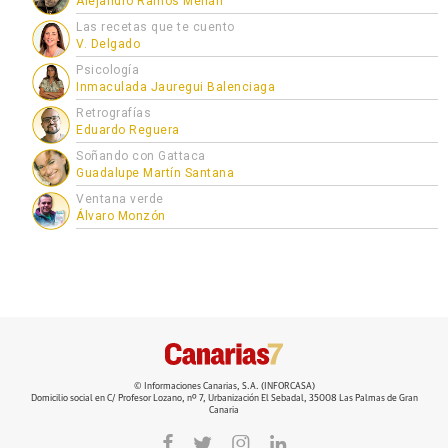
Alejandro Ramos Melián
Las recetas que te cuento
V. Delgado
Psicología
Inmaculada Jauregui Balenciaga
Retrografías
Eduardo Reguera
Soñando con Gattaca
Guadalupe Martín Santana
Ventana verde
Álvaro Monzón
© Informaciones Canarias, S.A. (INFORCASA)
Domicilio social en C/ Profesor Lozano, nº 7, Urbanización El Sebadal, 35008 Las Palmas de Gran
Canaria