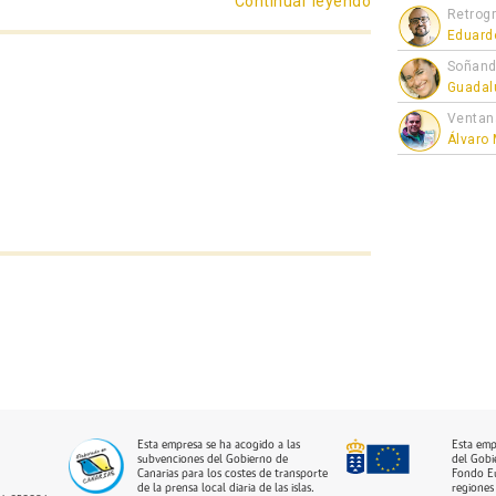
Continuar leyendo
«Coliflor con b
Retrogr
Eduard
Soñand
Guadal
Ventan
Álvaro
Esta empresa se ha acogido a las
Esta emp
subvenciones del Gobierno de
del Gobi
Canarias para los costes de transporte
Fondo Eu
de la prensa local diaria de las islas.
regiones 