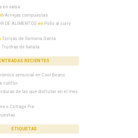
a en salsa
en
Arvejas compuestas
R DE ALIMENTOS
en
Pollo al curry
n
Torrijas de Semana Santa
n
Truchas de batata
ENTRADAS RECIENTES
onómico sensorial en Cool Beans
e coliflor
erduras de las que disfrutar en el mes
rne o Cottage Pie
puestas
llenos»
ETIQUETAS