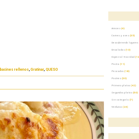
Arroces
(4)
Carnes y aves
(35)
Descubriendo lugares
Ensaladas
(13)
Especial Navidad
(12
Pasta
(11)
bacines rellenos
,
Gratinar
,
QUESO
Pescados
(18)
Postres
(30)
Primero platos
(42)
Segundos platos
(50)
Sin categoría
(7)
Verduras
(24)