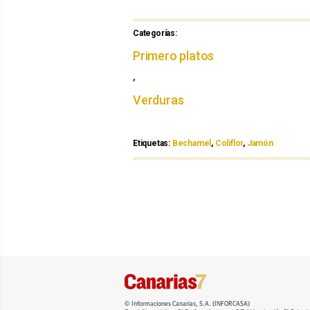
Categorías:
Categorías
Primero platos
,
Verduras
Etiquetas:
Etiquetas
Bechamel
,
Coliflor
,
Jamón
© Informaciones Canarias, S.A. (INFORCASA)