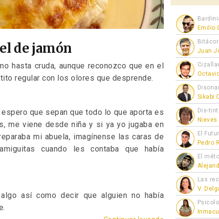
Bardini
Emilio
Bitáco
el de jamón
Juan J
Cizalla
omo hasta cruda, aunque reconozco que en el
Octavi
tito regular con los olores que desprende.
Disona
Sikabi
Dis-tin
e espero que sepan que todo lo que aporta es
Nieves
s, me viene desde niña y si ya yo jugaba en
El Futu
preparaba mi abuela, imagínense las caras de
Pedro 
miguitas cuando les contaba que había
El mét
Alejan
Las re
V. Del
algo así como decir que alguien no había
Psicol
e.
Inmacu