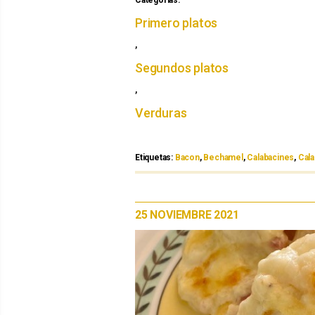
Categorías:
Categorías
Primero platos
,
Segundos platos
,
Verduras
Etiquetas:
Etiquetas
Bacon
,
Bechamel
,
Calabacines
,
Cala
PUBLICADO
25 NOVIEMBRE 2021
EL