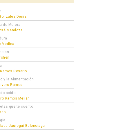
a
 González Déniz
ra de Morera
osé Mendoza
dura
o Medina
ncias
 Cohen
ta
 Ramos Rosario
ro y la Alimentación
Rivero Ramos
odo ácido
dro Ramos Melián
cetas que te cuento
gado
ogía
lada Jauregui Balenciaga