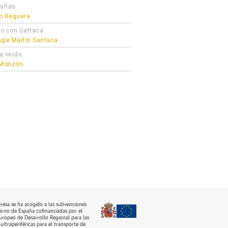
echamel de jamón»
afías
o Reguera
o con Gattaca
upe Martín Santana
a verde
 Monzón
resa se ha acogido a las subvenciones
erno de España cofinanciadas por el
ropeo de Desarrollo Regional para las
ultraperiféricas para el transporte de