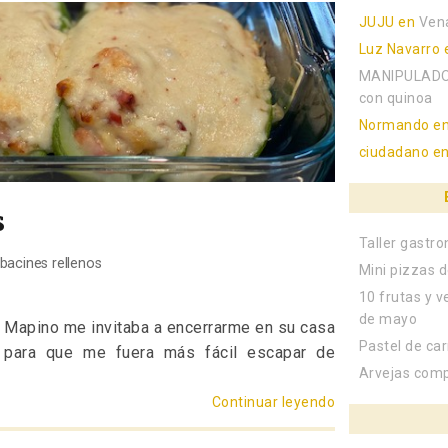
JUJU
en
Ven
Luz Navarro
MANIPULADO
con quinoa
Normando
e
ciudadano
e
s
Taller gastr
bacines rellenos
Mini pizzas d
10 frutas y v
de mayo
ía Mapino me invitaba a encerrarme en su casa
Pastel de ca
s, para que me fuera más fácil escapar de
Arvejas com
Continuar leyendo
«Calabacines re