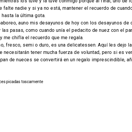
s mientras los tuve y la tuve conmigo porque al final, uno de
 falte nadie y si ya no está, mantener el recuerdo de cuando
hasta la última gota.
saboreo, auno mis desayunos de hoy con los desayunos de c
 y las pasas, como cuando unía el pedacito de nuez con el pa
y me chifla el recuerdo que me regala.
 fresco, semi o duro, es una delicatessen. Aquí les dejo la
e necesitarán tener mucha fuerza de voluntad, pero si es v
 pan de nueces se convertirá en un regalo imprescindible, a
eces picadas toscamente