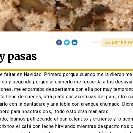
<< ANTERIO
Anterior
Siguiente
y pasas
Navegació
post:
post:
e faltar en Navidad. Primero porque cuando me la dieron me 
lido y segundo porque al comerlo me recuerda a los desayun
iones, me encantaba despertarme con ella por muy temprano 
to lleno de nueces, otra plato con aceitunas del país, otro co
rlo con la dentadura y una tabla con arenque ahumado. Dicho
pero para nosotras dos, todo esto eran manjares.
do, íbamos pellizcando el pan calentito y crujiente y lo a
sorbitos el café con leche hirviendo mientras despacito nos