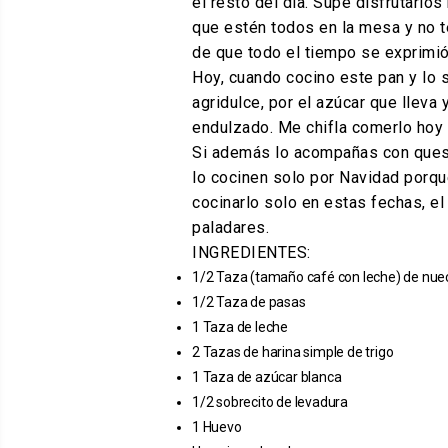
el resto del día. Supe disfrutarlo
que estén todos en la mesa y no te
de que todo el tiempo se exprimió 
Hoy, cuando cocino este pan y lo 
agridulce, por el azúcar que lleva
endulzado. Me chifla comerlo hoy 
Si además lo acompañas con queso,
lo cocinen solo por Navidad porqu
cocinarlo solo en estas fechas, el
paladares.
INGREDIENTES:
1/2 Taza (tamaño café con leche) de nu
1/2 Taza de pasas
1 Taza de leche
2 Tazas de harina simple de trigo
1 Taza de azúcar blanca
1/2 sobrecito de levadura
1 Huevo