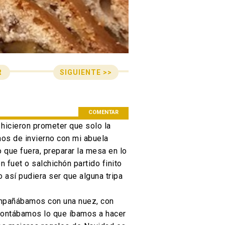
SIGUIENTE >>
R
n de entradas
COMENTAR
hicieron prometer que solo la
os de invierno con mi abuela
que fuera, preparar la mesa en lo
n fuet o salchichón partido finito
 así pudiera ser que alguna tripa
compañábamos con una nuez, con
 contábamos lo que íbamos a hacer