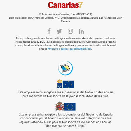
© Informaciones Canarias, S.A. (INFORCASA)
Domicilio social en C/ Profesor Lozano, nº 7, Urbanización El Sebadal, 35008 Las Palmas de Gran
Canaria
En lo posible, para la resolución de litigios en línea en materia de consumo conforme
Reglamento (UE) 524/2013, se buscará la posibilidad que la Comisión Europea facilita
como plataforma de resolución de litigios en línea y que se encuentra disponible en el
enlace
https://ec.europa.eu/consumers/odr
.
Esta empresa se ha acogido a las subvenciones del Gobierno de Canarias
para los costes de transporte de la prensa local diaria de las islas.
Esta empresa se ha acogido a las subvenciones del Gobierno de España
cofinanciadas por el Fondo Europeo de Desarrollo Regional para las
regiones ultraperiféricas para el transporte de mercancías en Canarias.
“Una manera de hacer Europa”.