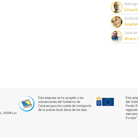
Retrogr
Eduard
Soñand
Guadal
Ventan
Álvaro
Esta empresa se ha acogido a las
Esta emp
subvenciones del Gobierno de
del Gobi
Canarias para los costes de transporte
Fondo Eu
de la prensa local diaria de las islas.
regiones 
dal, 35008 Las
mercancí
Europa”.