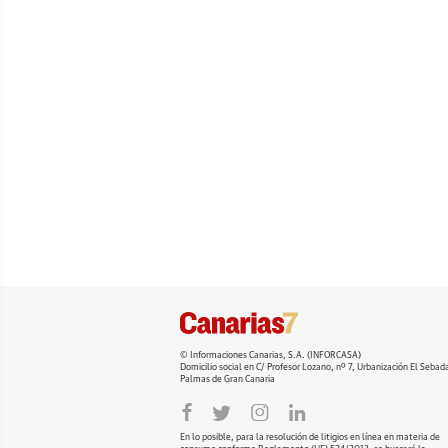
© Informaciones Canarias, S.A. (INFORCASA)
Domicilio social en C/ Profesor Lozano, nº 7, Urbanización El Seba
Palmas de Gran Canaria
En lo posible, para la resolución de litigios en línea en materia de