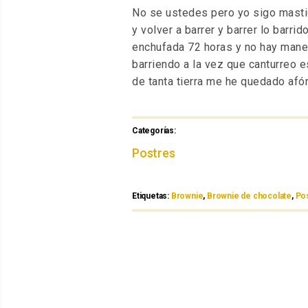
No se ustedes pero yo sigo masti
y volver a barrer y barrer lo barri
enchufada 72 horas y no hay maner
barriendo a la vez que canturreo 
de tanta tierra me he quedado afón
Categorías:
Categorías
Postres
Etiquetas:
Etiquetas
Brownie
,
Brownie de chocolate
,
Po