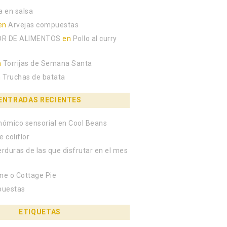
a en salsa
en
Arvejas compuestas
R DE ALIMENTOS
en
Pollo al curry
n
Torrijas de Semana Santa
n
Truchas de batata
ENTRADAS RECIENTES
onómico sensorial en Cool Beans
e coliflor
erduras de las que disfrutar en el mes
rne o Cottage Pie
puestas
griego con fresas»
ETIQUETAS