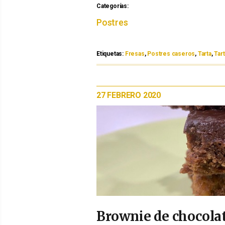
Categorías:
Categorías
Postres
Etiquetas:
Etiquetas
Fresas
,
Postres caseros
,
Tarta
,
Tar
PUBLICADO
27 FEBRERO 2020
EL
Brownie de chocola