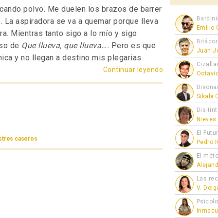
cando polvo. Me duelen los brazos de barrer
Bardini
do. La aspiradora se va a quemar porque lleva
Emilio
a. Mientras tanto sigo a lo mío y sigo
Bitáco
eso de
Que llueva, que llueva….
Pero es que
Juan J
ica y no llegan a destino mis plegarias.
Cizalla
Continuar leyendo
«Brownie de cho
Octavi
Disona
Sikabi
Dis-tin
Nieves
El Futu
stres caseros
Pedro 
El mét
Alejan
Las re
V. Del
Psicol
Inmacu