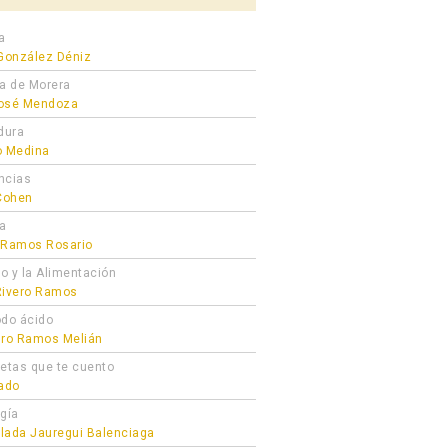
a
 González Déniz
ra de Morera
osé Mendoza
dura
colate»
o Medina
ncias
 Cohen
ta
 Ramos Rosario
ro y la Alimentación
Rivero Ramos
odo ácido
dro Ramos Melián
cetas que te cuento
gado
ogía
lada Jauregui Balenciaga