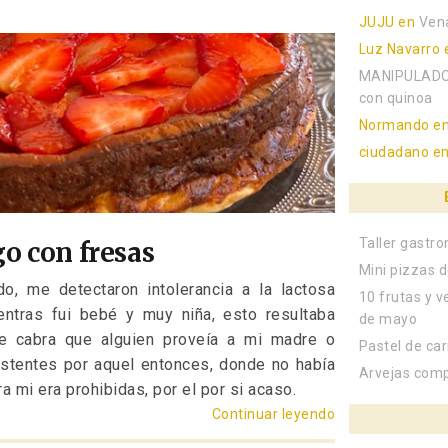
JUJU
en
Ven
Luz Navarro
MANIPULADO
con quinoa
Normando
e
ciudadano
e
Taller gastr
go con fresas
Mini pizzas d
o, me detectaron intolerancia a la lactosa
10 frutas y v
ntras fui bebé y muy niña, esto resultaba
de mayo
de cabra que alguien proveía a mi madre o
Pastel de ca
stentes por aquel entonces, donde no había
Arvejas com
a mi era prohibidas, por el por si acaso.
Continuar leyendo
«Tarta de yogur 