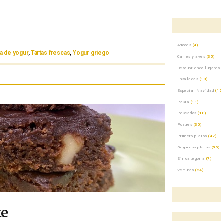
Arroces
(4)
ta de yogur
,
Tartas frescas
,
Yogur griego
Carnes y aves
(35)
Descubriendo lugares
Ensaladas
(13)
Especial Navidad
(12
Pasta
(11)
Pescados
(18)
Postres
(30)
Primero platos
(42)
Segundos platos
(50)
Sin categoría
(7)
Verduras
(24)
te