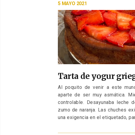
PUBLICADO
5 MAYO 2021
EL
Tarta de yogur grie
Al poquito de venir a este mund
aparte de ser muy asmática. Mie
controlable. Desayunaba leche 
zumo de naranja. Las chuches exi
una exigencia en el etiquetado, par