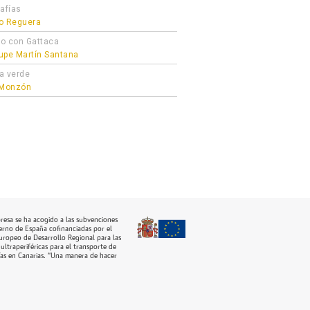
afías
o Reguera
o con Gattaca
upe Martín Santana
a verde
 Monzón
resa se ha acogido a las subvenciones
erno de España cofinanciadas por el
ropeo de Desarrollo Regional para las
ultraperiféricas para el transporte de
as en Canarias. “Una manera de hacer