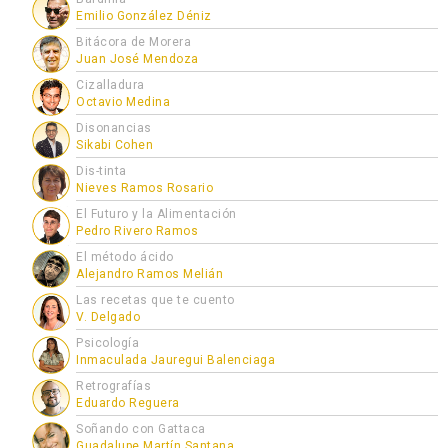
Emilio González Déniz
Bitácora de Morera
Juan José Mendoza
Cizalladura
Octavio Medina
Disonancias
Sikabi Cohen
Dis-tinta
Nieves Ramos Rosario
El Futuro y la Alimentación
Pedro Rivero Ramos
El método ácido
Alejandro Ramos Melián
Las recetas que te cuento
V. Delgado
Psicología
Inmaculada Jauregui Balenciaga
Retrografías
Eduardo Reguera
Soñando con Gattaca
Guadalupe Martín Santana