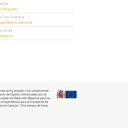
afías
o Reguera
o con Gattaca
upe Martín Santana
a verde
 Monzón
resa se ha acogido a las subvenciones
erno de España cofinanciadas por el
ropeo de Desarrollo Regional para las
ultraperiféricas para el transporte de
as en Canarias. “Una manera de hacer