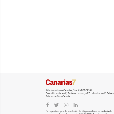
© Informaciones Canarias, S.A. (INFORCASA)
Domicilio social en C/ Profesor Lozano, nº 7, Urbanización El Seba
Palmas de Gran Canaria
En lo posible, para la resolución de litigios en línea en materia de