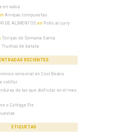
a en salsa
en
Arvejas compuestas
R DE ALIMENTOS
en
Pollo al curry
n
Torrijas de Semana Santa
n
Truchas de batata
ENTRADAS RECIENTES
onómico sensorial en Cool Beans
e coliflor
erduras de las que disfrutar en el mes
colate»
rne o Cottage Pie
puestas
ETIQUETAS