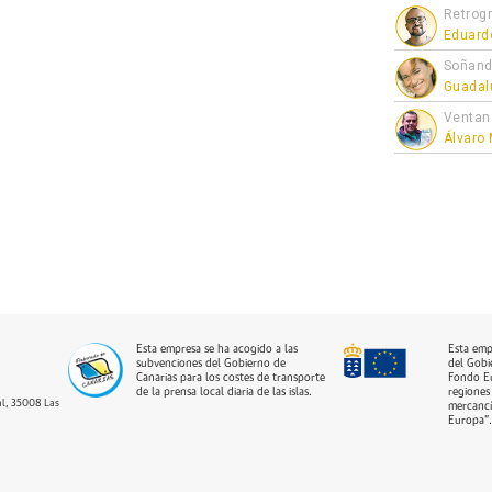
Retrogr
Eduard
Soñand
Guadal
Ventan
Álvaro
Esta empresa se ha acogido a las
Esta emp
subvenciones del Gobierno de
del Gobi
Canarias para los costes de transporte
Fondo Eu
de la prensa local diaria de las islas.
regiones 
dal, 35008 Las
mercancí
Europa”.