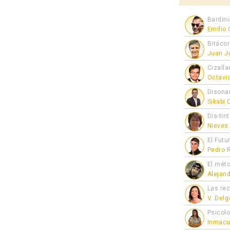
Bardini
Emilio
Bitáco
Juan J
Cizalla
Octavi
Disona
Sikabi
Dis-tin
Nieves
El Futu
Pedro 
El mét
Alejan
Las re
V. Del
Psicol
Inmacu