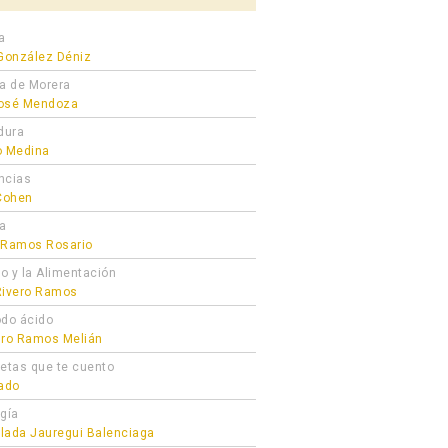
a
 González Déniz
ra de Morera
osé Mendoza
dura
o Medina
ncias
 Cohen
ta
 Ramos Rosario
ro y la Alimentación
Rivero Ramos
odo ácido
dro Ramos Melián
cetas que te cuento
gado
ogía
lada Jauregui Balenciaga