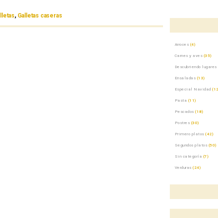
lletas
,
Galletas caseras
Arroces
(4)
Carnes y aves
(35)
Descubriendo lugares
Ensaladas
(13)
Especial Navidad
(12
Pasta
(11)
Pescados
(18)
Postres
(30)
Primero platos
(42)
Segundos platos
(50)
Sin categoría
(7)
Verduras
(24)