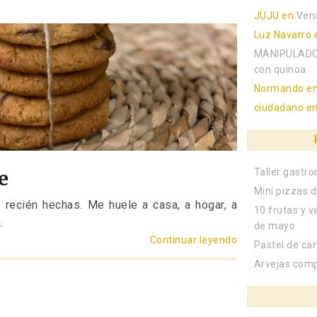
JUJU
en
Ven
Luz Navarro
MANIPULADO
con quinoa
Normando
e
ciudadano
e
Taller gastr
e
Mini pizzas d
s recién hechas. Me huele a casa, a hogar, a
10 frutas y v
.
de mayo
Continuar leyendo
«Cookies de cho
Pastel de ca
Arvejas com