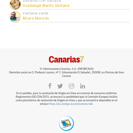
Soñando con Gattaca
Guadalupe Martín Santana
Ventana verde
Álvaro Monzón
© Informaciones Canarias, S.A. (INFORCASA)
Domicilio social en C/ Profesor Lozano, nº 7, Urbanización El Sebadal, 35008 Las Palmas de Gran
Canaria
En lo posible, para la resolución de litigios en línea en materia de consumo conforme
Reglamento (UE) 524/2013, se buscará la posibilidad que la Comisión Europea facilita
como plataforma de resolución de litigios en línea y que se encuentra disponible en el
enlace
https://ec.europa.eu/consumers/odr
.