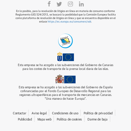
En lo posible, para la resolución de litigios en línea en materia de consumo conforme
Reglamento (UE) 524/2013, se buscará la posibilidad que la Comisión Europea facilita
como plataforma de resolución de litigios en línea y que se encuentra disponible en el
enlace
https://ec.europa.eu/consumers/odr
.
Esta empresa se ha acogido a las subvenciones del Gobierno de Canarias
para los costes de transporte de la prensa local diaria de las islas.
Esta empresa se ha acogido a las subvenciones del Gobierno de España
cofinanciadas por el Fondo Europeo de Desarrollo Regional para las
regiones ultraperiféricas para el transporte de mercancías en Canarias.
“Una manera de hacer Europa”.
Contactar
Aviso legal
Condiciones de uso
Política de privacidad
Publicidad
Mapa web
Política de cookies
Darme de baja