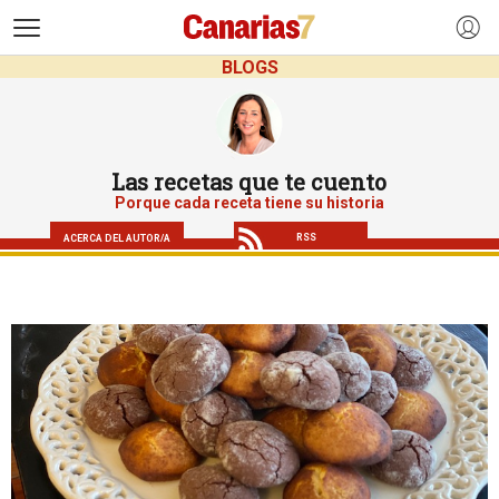
>
BLOGS
Las recetas que te cuento
Porque cada receta tiene su historia
RSS
ACERCA DEL AUTOR/A