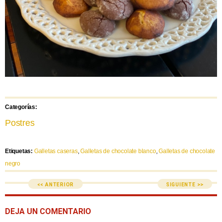
Categorías:
Postres
Etiquetas:
Galletas caseras
,
Galletas de chocolate blanco
,
Galletas de chocolate
negro
<< ANTERIOR
SIGUIENTE >>
DEJA UN COMENTARIO