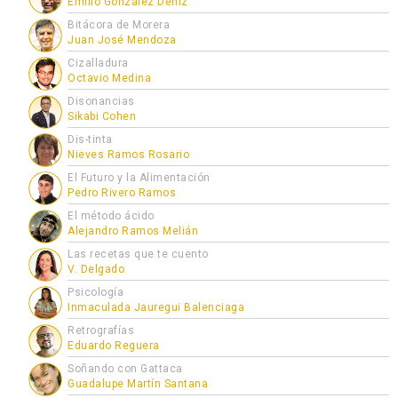
Emilio González Déniz
Bitácora de Morera
Juan José Mendoza
Cizalladura
Octavio Medina
Disonancias
Sikabi Cohen
Dis-tinta
Nieves Ramos Rosario
El Futuro y la Alimentación
Pedro Rivero Ramos
El método ácido
Alejandro Ramos Melián
Las recetas que te cuento
V. Delgado
Psicología
Inmaculada Jauregui Balenciaga
Retrografías
Eduardo Reguera
Soñando con Gattaca
Guadalupe Martín Santana