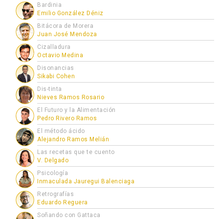
Bardinia
Emilio González Déniz
Bitácora de Morera
Juan José Mendoza
Cizalladura
Octavio Medina
Disonancias
Sikabi Cohen
Dis-tinta
Nieves Ramos Rosario
El Futuro y la Alimentación
Pedro Rivero Ramos
El método ácido
Alejandro Ramos Melián
Las recetas que te cuento
V. Delgado
Psicología
Inmaculada Jauregui Balenciaga
Retrografías
Eduardo Reguera
Soñando con Gattaca