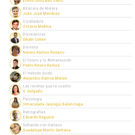
Emilio González Déniz
Bitácora de Morera
Juan José Mendoza
Cizalladura
Octavio Medina
Disonancias
Sikabi Cohen
Dis-tinta
Nieves Ramos Rosario
El Futuro y la Alimentación
Pedro Rivero Ramos
El método ácido
Alejandro Ramos Melián
Las recetas que te cuento
V. Delgado
Psicología
Inmaculada Jauregui Balenciaga
Retrografías
Eduardo Reguera
Soñando con Gattaca
Guadalupe Martín Santana