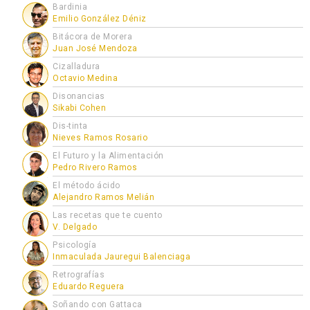
Bardinia
Emilio González Déniz
Bitácora de Morera
Juan José Mendoza
Cizalladura
Octavio Medina
Disonancias
Sikabi Cohen
Dis-tinta
Nieves Ramos Rosario
El Futuro y la Alimentación
Pedro Rivero Ramos
El método ácido
Alejandro Ramos Melián
Las recetas que te cuento
V. Delgado
Psicología
Inmaculada Jauregui Balenciaga
Retrografías
Eduardo Reguera
Soñando con Gattaca