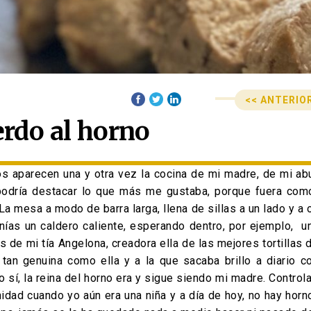
<< ANTERIO
Anterior
Siguiente
erdo al horno
Navegació
post:
post:
 aparecen una y otra vez la cocina de mi madre, de mi abue
podría destacar lo que más me gustaba, porque fuera como
La mesa a modo de barra larga, llena de sillas a un lado y a 
enías un caldero caliente, esperando dentro, por ejemplo, 
 de mi tía Angelona, creadora ella de las mejores tortillas
tan genuina como ella y a la que sacaba brillo a diario c
 sí, la reina del horno era y sigue siendo mi madre. Control
dad cuando yo aún era una niña y a día de hoy, no hay horno