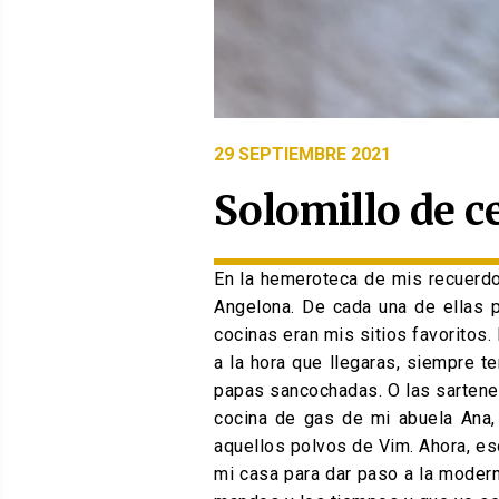
PUBLICADO
29 SEPTIEMBRE 2021
EL
Solomillo de c
En la hemeroteca de mis recuerdos
Angelona. De cada una de ellas 
cocinas eran mis sitios favoritos.
a la hora que llegaras, siempre t
papas sancochadas. O las sartenes
cocina de gas de mi abuela Ana, 
aquellos polvos de Vim. Ahora, eso
mi casa para dar paso a la moderni