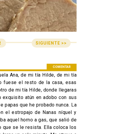
SIGUIENTE >>
R
n de entradas
COMENTAR
la Ana, de mi tía Hilde, de mi tía
 fuese el resto de la casa, esas
otro de mi tía Hilde, donde llegaras
un exquisito atún en adobo con sus
 de papas que he probado nunca. La
on el estropajo de Nanas níquel y
aba aquel horno a gas, que salió de
 que se le resista. Ella coloca los