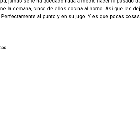
a, jamás se le ha quedado nada a medio hacer ni pasado de
ene la semana, cinco de ellos cocina al horno. Así que les de
 Perfectamente al punto y en su jugo. Y es que pocas cosas
cos.