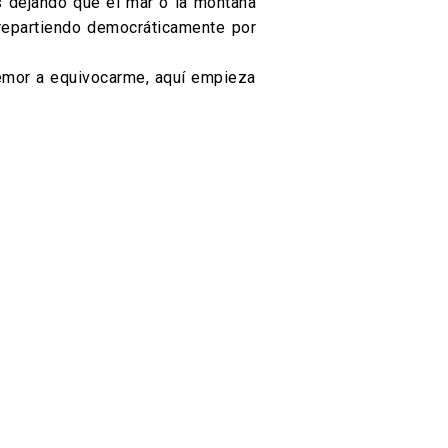
os dejando que el mar o la montaña
 repartiendo democráticamente por
temor a equivocarme, aquí empieza