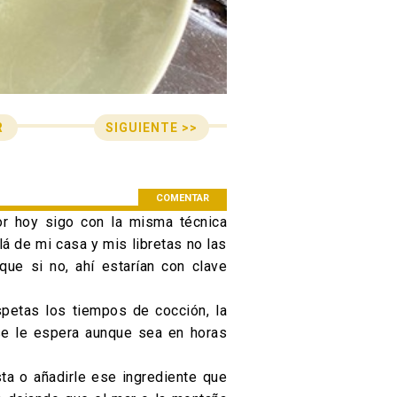
SIGUIENTE >>
R
n de entradas
COMENTAR
r hoy sigo con la misma técnica
lá de mi casa y mis libretas no las
ue si no, ahí estarían con clave
spetas los tiempos de cocción, la
se le espera aunque sea en horas
a o añadirle ese ingrediente que