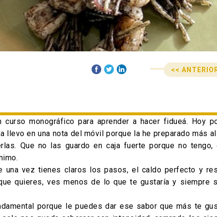
<< ANTERIO
Anterior
Siguiente
Navegació
post:
post:
 curso monográfico para aprender a hacer fidueá. Hoy po
la llevo en una nota del móvil porque la he preparado más al
las. Que no las guardo en caja fuerte porque no tengo, q
nimo.
 una vez tienes claros los pasos, el caldo perfecto y re
 que quieres, ves menos de lo que te gustaría y siempre 
ndamental porque le puedes dar ese sabor que más te gust