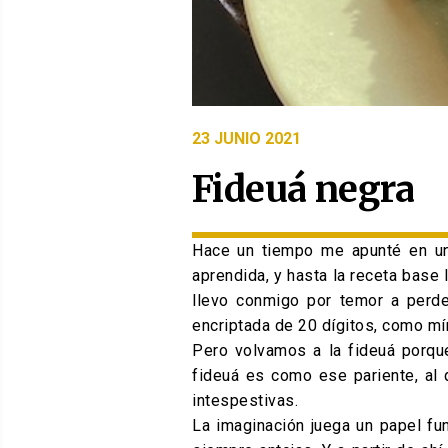
PUBLICADO
23 JUNIO 2021
EL
Fideuá negra
Hace un tiempo me apunté en un
aprendida, y hasta la receta base 
llevo conmigo por temor a perder
encriptada de 20 dígitos, como mí
Pero volvamos a la fideuá porque
fideuá es como ese pariente, al
intespestivas.
La imaginación juega un papel fu