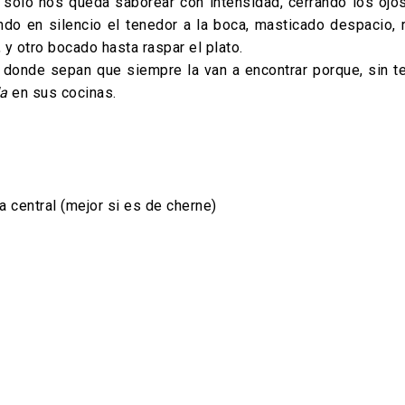
í, solo nos queda saborear con intensidad, cerrando los oj
ando en silencio el tenedor a la boca, masticado despacio,
, y otro bocado hasta raspar el plato.
 donde sepan que siempre la van a encontrar porque, sin 
da
en sus cocinas.
 central (mejor si es de cherne)