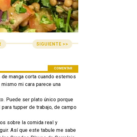
SIGUIENTE >>
R
n de entradas
COMENTAR
a, de manga corta cuando estemos
a mismo mi cara parece una
nto. Puede ser plato único porque
l para tupper de trabajo, de campo
os sobre la comida real y
guir. Así que este tabule me sabe