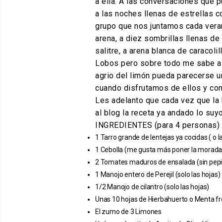
a ella. A las conversaciones que p
a las noches llenas de estrellas c
grupo que nos juntamos cada verano
arena, a diez sombrillas llenas de
salitre, a arena blanca de caracoli
Lobos pero sobre todo me sabe a a
agrio del limón pueda parecerse un
cuando disfrutamos de ellos y con
Les adelanto que cada vez que la 
al blog la receta ya andado lo su
INGREDIENTES (para 4 personas)
1 Tarro grande de lentejas ya cocidas ( o 
1 Cebolla (me gusta más poner la morada
2 Tomates maduros de ensalada (sin pepi
1 Manojo entero de Perejil (solo las hojas)
1/2 Manojo de cilantro (solo las hojas)
Unas 10 hojas de Hierbahuerto o Menta f
El zumo de 3 Limones