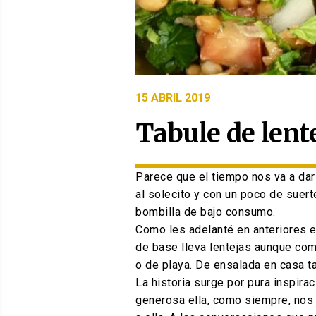
PUBLICADO
15 ABRIL 2019
EL
Tabule de lent
Parece que el tiempo nos va a da
al solecito y con un poco de sue
bombilla de bajo consumo.
Como les adelanté en anteriores en
de base lleva lentejas aunque com
o de playa. De ensalada en casa t
La historia surge por pura inspir
generosa ella, como siempre, nos 