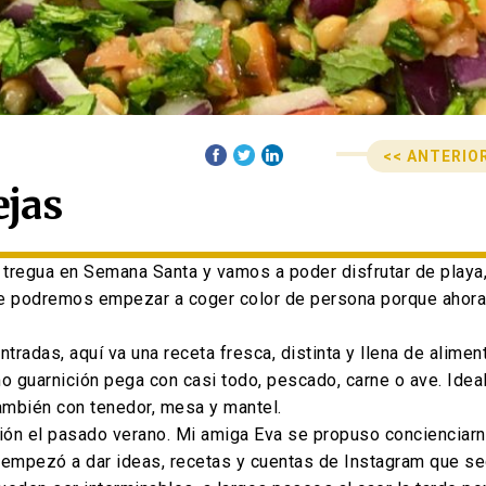
<< ANTERIO
Anterior
Siguiente
ejas
Navegació
post:
post:
r tregua en Semana Santa y vamos a poder disfrutar de play
rte podremos empezar a coger color de persona porque ahor
tradas, aquí va una receta fresca, distinta y llena de alime
o guarnición pega con casi todo, pescado, carne o ave. Idea
ambién con tenedor, mesa y mantel.
ación el pasado verano. Mi amiga Eva se propuso concienciarn
empezó a dar ideas, recetas y cuentas de Instagram que se