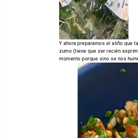
Y ahora preparamos el aliño que ta
zumo (tiene que ser recién exprimi
momento porque sino se nos humed