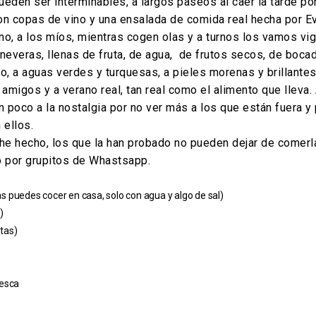
ueden ser interminables, a largos paseos al caer la tarde po
on copas de vino y una ensalada de comida real hecha por Eva.
, a los míos, mientras cogen olas y a turnos los vamos vigil
 neveras, llenas de fruta, de agua, de frutos secos, de bocadi
llo, a aguas verdes y turquesas, a pieles morenas y brillantes.
migos y a verano real, tan real como el alimento que lleva.
 poco a la nostalgia por no ver más a los que están fuera y 
 ellos.
he hecho, los que la han probado no pueden dejar de comerl
yo por grupitos de Whastsapp.
las puedes cocer en casa, solo con agua y algo de sal)
)
tas)
resca