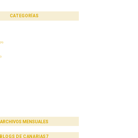
CATEGORÍAS
 mi abuela»
(1)
)
ARCHIVOS MENSUALES
BLOGS DE CANARIAS7