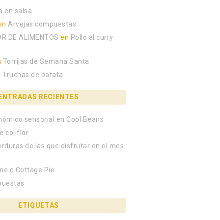
a en salsa
en
Arvejas compuestas
R DE ALIMENTOS
en
Pollo al curry
n
Torrijas de Semana Santa
n
Truchas de batata
ENTRADAS RECIENTES
onómico sensorial en Cool Beans
e coliflor
erduras de las que disfrutar en el mes
rne o Cottage Pie
puestas
ETIQUETAS