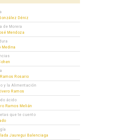
a
 González Déniz
ra de Morera
osé Mendoza
dura
o Medina
ncias
 Cohen
ta
 Ramos Rosario
ro y la Alimentación
Rivero Ramos
odo ácido
dro Ramos Melián
cetas que te cuento
gado
ogía
lada Jauregui Balenciaga