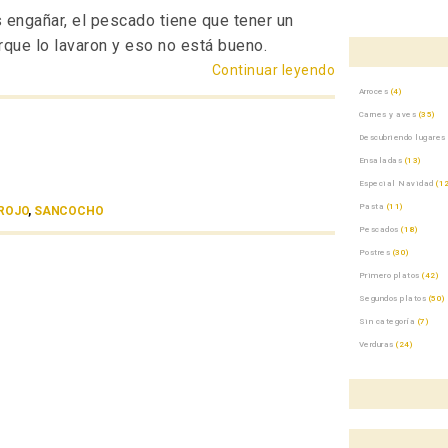
 engañar, el pescado tiene que tener un
orque lo lavaron y eso no está bueno.
Continuar leyendo
«El sancocho de
Arroces
(4)
Carnes y aves
(35)
Descubriendo lugares
Ensaladas
(13)
Especial Navidad
(12
Pasta
(11)
ROJO
,
SANCOCHO
Pescados
(18)
Postres
(30)
Primero platos
(42)
Segundos platos
(50)
Sin categoría
(7)
Verduras
(24)