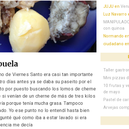
JUJU
en
Ven
Luz Navarro
MANIPULADO
con quinoa
Normando
e
ciudadano
e
buela
Taller gastr
ho de Viernes Santo era casi tan importante
Mini pizzas d
o días antes ya se daba su paseito por el
10 frutas y v
to por puesto buscando los lomos de cherne
de mayo
si venían de un cherne de más de tres kilos
Pastel de ca
rvía porque tenía mucha grasa. Tampoco
Arvejas com
ado. Yo ese punto no lo entendí hasta bien
gunté qué como iba a estar lavado si era
iencia me decía