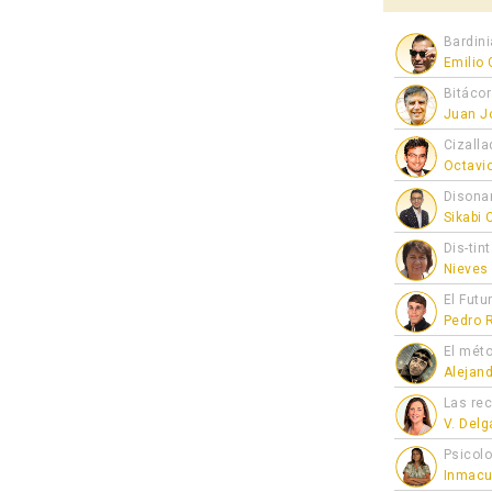
Bardini
Emilio
Bitáco
Juan J
Cizalla
Octavi
Disona
Sikabi
Dis-tin
Nieves
El Futu
Pedro 
El mét
Alejan
Las re
V. Del
Psicol
Inmacu