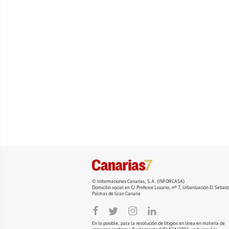
© Informaciones Canarias, S.A. (INFORCASA)
Domicilio social en C/ Profesor Lozano, nº 7, Urbanización El Seba
Palmas de Gran Canaria
En lo posible, para la resolución de litigios en línea en materia de