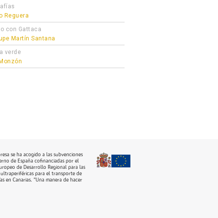
afías
o Reguera
o con Gattaca
upe Martín Santana
a verde
 Monzón
resa se ha acogido a las subvenciones
erno de España cofinanciadas por el
ropeo de Desarrollo Regional para las
ultraperiféricas para el transporte de
as en Canarias. “Una manera de hacer