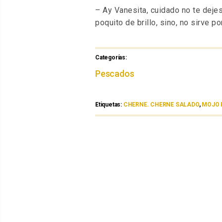
– Ay Vanesita, cuidado no te dejes
poquito de brillo, sino, no sirve p
Categorías:
Categorías
Pescados
Etiquetas:
Etiquetas
CHERNE. CHERNE SALADO
,
MOJO 