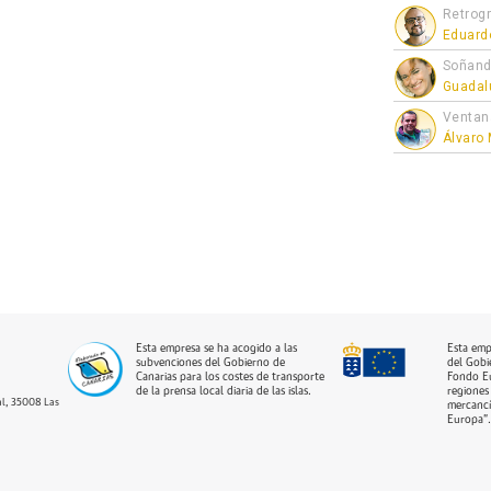
Retrogr
Eduard
Soñand
Guadal
Ventan
Álvaro
Esta empresa se ha acogido a las
Esta emp
subvenciones del Gobierno de
del Gobi
Canarias para los costes de transporte
Fondo Eu
de la prensa local diaria de las islas.
regiones 
dal, 35008 Las
mercancí
Europa”.