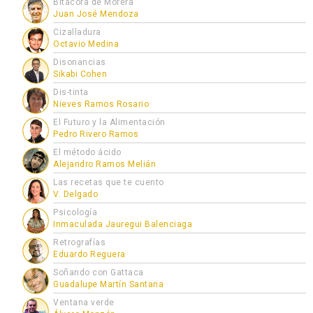
Bitácora de Morera
Juan José Mendoza
Cizalladura
Octavio Medina
Disonancias
Sikabi Cohen
Dis-tinta
Nieves Ramos Rosario
El Futuro y la Alimentación
Pedro Rivero Ramos
El método ácido
Alejandro Ramos Melián
Las recetas que te cuento
V. Delgado
Psicología
Inmaculada Jauregui Balenciaga
Retrografías
Eduardo Reguera
Soñando con Gattaca
Guadalupe Martín Santana
Ventana verde