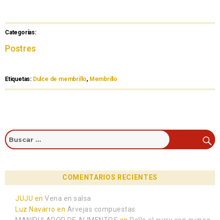
Categorías:
Postres
Etiquetas:
Dulce de membrillo
,
Membrillo
COMENTARIOS RECIENTES
JUJU
en
Vena en salsa
Luz Navarro
en
Arvejas compuestas
MANIPULADOR DE ALIMENTOS
en
Pollo al curry con quinoa