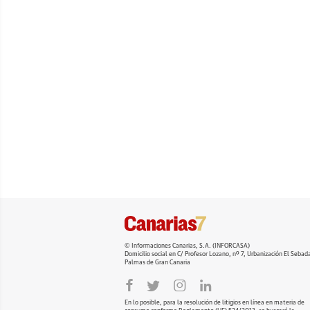
© Informaciones Canarias, S.A. (INFORCASA)
Domicilio social en C/ Profesor Lozano, nº 7, Urbanización El Seba
Palmas de Gran Canaria
En lo posible, para la resolución de litigios en línea en materia de