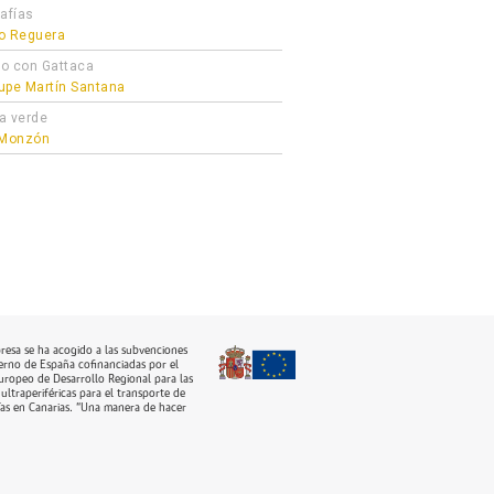
afías
o Reguera
o con Gattaca
upe Martín Santana
a verde
 Monzón
resa se ha acogido a las subvenciones
erno de España cofinanciadas por el
ropeo de Desarrollo Regional para las
ultraperiféricas para el transporte de
as en Canarias. “Una manera de hacer