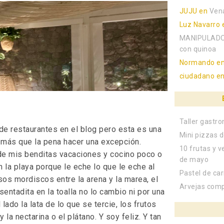
JUJU
en
Ven
Luz Navarro
MANIPULADO
con quinoa
Normando
e
ciudadano
e
Taller gastr
e restaurantes en el blog pero esta es una
Mini pizzas d
más que la pena hacer una excepción.
10 frutas y v
e mis benditas vacaciones y cocino poco o
de mayo
 la playa porque le eche lo que le eche al
Pastel de ca
Esos mordiscos entre la arena y la marea, el
Arvejas com
 sentadita en la toalla no lo cambio ni por una
 lado la lata de lo que se tercie, los frutos
 la nectarina o el plátano. Y soy feliz. Y tan