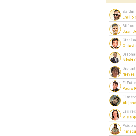
Bardini
Emilio
Bitáco
Juan J
Cizalla
Octavi
Disona
Sikabi
Dis-tin
Nieves
El Futu
Pedro 
El mét
Alejan
Las re
V. Del
Psicol
Inmacu