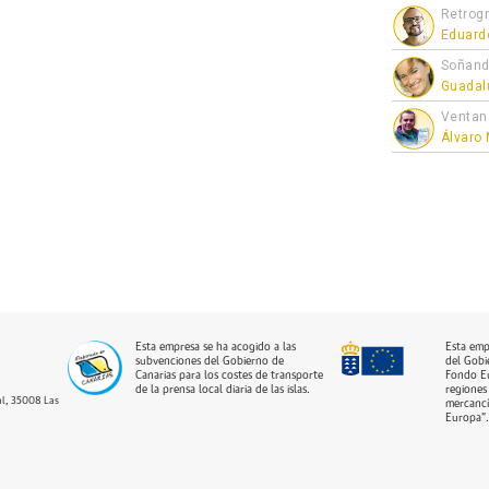
Retrogr
Eduard
Soñand
Guadal
Ventan
Álvaro
Esta empresa se ha acogido a las
Esta emp
subvenciones del Gobierno de
del Gobi
Canarias para los costes de transporte
Fondo Eu
de la prensa local diaria de las islas.
regiones 
dal, 35008 Las
mercancí
Europa”.