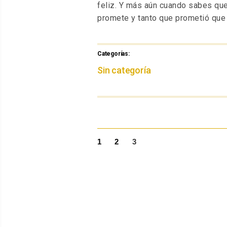
feliz. Y más aún cuando sabes que
promete y tanto que prometió que
Categorías:
Categorías
Sin categoría
PÁGINA
PÁGINA
PÁGINA
1
2
3
Navegación
de
entradas