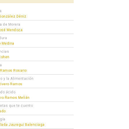
a
 González Déniz
ra de Morera
osé Mendoza
dura
o Medina
ncias
 Cohen
ta
 Ramos Rosario
ro y la Alimentación
Rivero Ramos
odo ácido
dro Ramos Melián
cetas que te cuento
gado
ogía
lada Jauregui Balenciaga