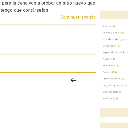
 para la cena vas a probar un sitio nuevo que
 tengo que contárselos
Continuar leyendo
«Arena»
Arroces
(4)
Carnes y aves
(35)
Descubriendo lugares
Ensaladas
(13)
Especial Navidad
(12
Pasta
(11)
Pescados
(18)
Postres
(30)
Primero platos
(42)
Segundos platos
(50)
PÁGIN
Sin categoría
(7)
A
ANTE
Verduras
(24)
RIOR