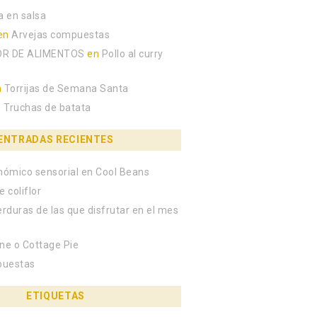
a en salsa
en
Arvejas compuestas
R DE ALIMENTOS
en
Pollo al curry
n
Torrijas de Semana Santa
n
Truchas de batata
ENTRADAS RECIENTES
onómico sensorial en Cool Beans
e coliflor
erduras de las que disfrutar en el mes
rne o Cottage Pie
puestas
ETIQUETAS