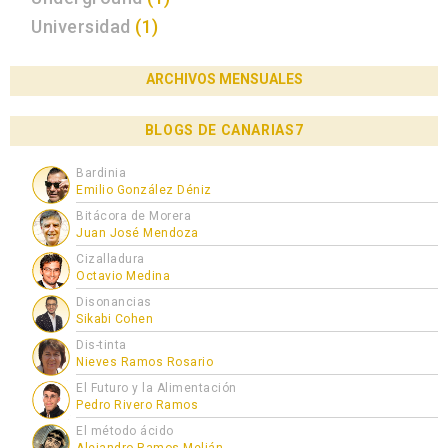
Universidad
(1)
ARCHIVOS MENSUALES
BLOGS DE CANARIAS7
Bardinia
Emilio González Déniz
Bitácora de Morera
Juan José Mendoza
Cizalladura
Octavio Medina
Disonancias
Sikabi Cohen
Dis-tinta
Nieves Ramos Rosario
El Futuro y la Alimentación
Pedro Rivero Ramos
El método ácido
Alejandro Ramos Melián