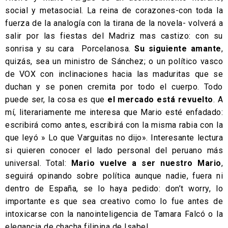
social y metasocial. La reina de corazones-con toda la
fuerza de la analogía con la tirana de la novela- volverá a
salir por las fiestas del Madriz mas castizo: con su
sonrisa y su cara Porcelanosa.
Su siguiente amante
,
quizás, sea un ministro de Sánchez; o un político vasco
de VOX con inclinaciones hacia las maduritas que se
duchan y se ponen cremita por todo el cuerpo. Todo
puede ser, la cosa es que
el mercado está revuelto
. A
mí, literariamente me interesa que Mario esté enfadado:
escribirá como antes, escribirá con la misma rabia con la
que leyó » Lo que Varguitas no dijo». Interesante lectura
si quieren conocer el lado personal del peruano más
universal. Total:
Mario vuelve a ser nuestro Mario
,
seguirá opinando sobre política aunque nadie, fuera ni
dentro de España, se lo haya pedido: don’t worry, lo
importante es que sea creativo como lo fue antes de
intoxicarse con la nanointeligencia de Tamara Falcó o la
elegancia de chacha filipina de Isabel.