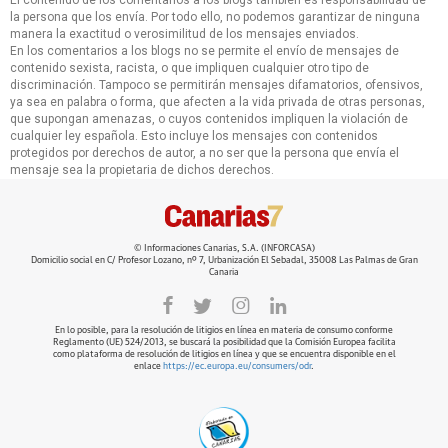
la persona que los envía. Por todo ello, no podemos garantizar de ninguna
manera la exactitud o verosimilitud de los mensajes enviados.
En los comentarios a los blogs no se permite el envío de mensajes de
contenido sexista, racista, o que impliquen cualquier otro tipo de
discriminación. Tampoco se permitirán mensajes difamatorios, ofensivos,
ya sea en palabra o forma, que afecten a la vida privada de otras personas,
que supongan amenazas, o cuyos contenidos impliquen la violación de
cualquier ley española. Esto incluye los mensajes con contenidos
protegidos por derechos de autor, a no ser que la persona que envía el
mensaje sea la propietaria de dichos derechos.
© Informaciones Canarias, S.A. (INFORCASA)
Domicilio social en C/ Profesor Lozano, nº 7, Urbanización El Sebadal, 35008 Las Palmas de Gran
Canaria
En lo posible, para la resolución de litigios en línea en materia de consumo conforme
Reglamento (UE) 524/2013, se buscará la posibilidad que la Comisión Europea facilita
como plataforma de resolución de litigios en línea y que se encuentra disponible en el
enlace
https://ec.europa.eu/consumers/odr
.