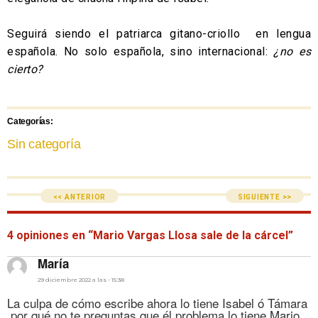
Seguirá siendo el patriarca gitano-criollo en lengua
española. No solo española, sino internacional:
¿no es
cierto?
Categorías:
Sin categoría
<< ANTERIOR
SIGUIENTE >>
4 opiniones en “Mario Vargas Llosa sale de la cárcel”
dice:
María
29 diciembre 2022 a las - 15:38
La culpa de cómo escribe ahora lo tiene Isabel ó Támara
,por qué no te preguntas que él problema lo tiene Mario