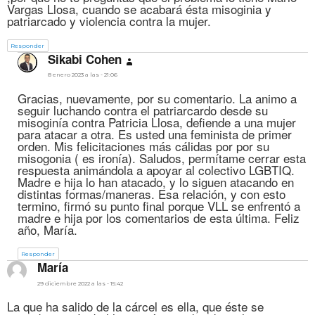
Vargas Llosa, cuando se acabará ésta misoginia y
patriarcado y violencia contra la mujer.
Responder
dice:
Sikabi Cohen
8 enero 2023 a las - 21:06
Gracias, nuevamente, por su comentario. La animo a
seguir luchando contra el patriarcardo desde su
misoginía contra Patricia Llosa, defiende a una mujer
para atacar a otra. Es usted una feminista de primer
orden. Mis felicitaciones más cálidas por por su
misogonia ( es ironía). Saludos, permítame cerrar esta
respuesta animándola a apoyar al colectivo LGBTIQ.
Madre e hija lo han atacado, y lo siguen atacando en
distintas formas/maneras. Esa relación, y con esto
termino, firmó su punto final porque VLL se enfrentó a
madre e hija por los comentarios de esta última. Feliz
año, María.
Responder
dice:
María
29 diciembre 2022 a las - 15:42
La que ha salido de la cárcel es ella, que éste se