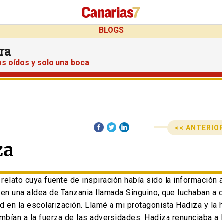
BLOGS
ra
os oídos y solo una boca
<< ANTERIO
Anterior
Siguiente
za
Navegació
post:
post:
relato cuya fuente de inspiración había sido la información 
n una aldea de Tanzania llamada Singuino, que luchaban a di
ad en la escolarización. Llamé a mi protagonista Hadiza y la 
bían a la fuerza de las adversidades. Hadiza renunciaba a la