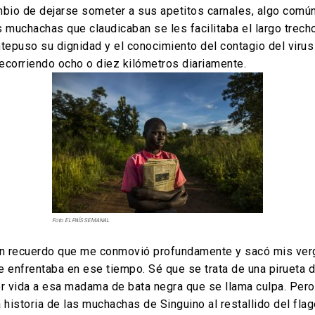
bio de dejarse someter a sus apetitos carnales, algo comú
as muchachas que claudicaban se les facilitaba el largo trech
ntepuso su dignidad y el conocimiento del contagio del virus 
recorriendo ocho o diez kilómetros diariamente.
Foto EL PAÍS SEMANAL
sión recuerdo que me conmovió profundamente y sacó mis ver
 enfrentaba en ese tiempo. Sé que se trata de una pirueta d
r vida a esa madama de bata negra que se llama culpa. Pero n
historia de las muchachas de Singuino al restallido del fla