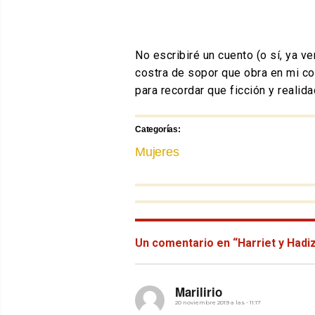
No escribiré un cuento (o sí, ya ve
costra de sopor que obra en mi con
para recordar que ficción y realid
Categorías:
Categorías
Mujeres
Anterior
Navegación
Siguiente
post:
post:
Un comentario en “Harriet y Hadi
de
entradas
dice:
Marilirio
20 noviembre 2019 a las - 11:17