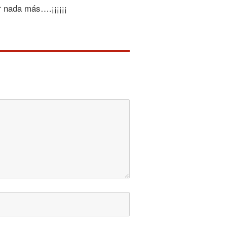
r nada más….¡¡¡¡¡¡