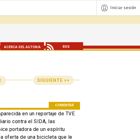
Iniciar sesión
RSS
ACERCA DEL AUTOR/A
SIGUIENTE >>
R
n de entradas
COMENTAR
aparecida en un reportaje de TVE
ario contra el SIDA, las
hice portadora de un espíritu
 oferta de una bicicleta que le