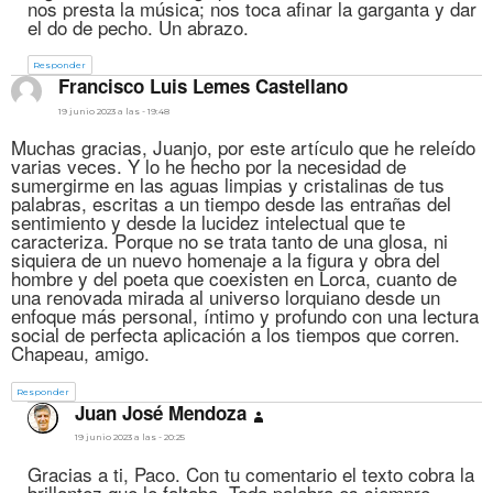
nos presta la música; nos toca afinar la garganta y dar
el do de pecho. Un abrazo.
Responder
dice:
Francisco Luis Lemes Castellano
19 junio 2023 a las - 19:48
Muchas gracias, Juanjo, por este artículo que he releído
varias veces. Y lo he hecho por la necesidad de
sumergirme en las aguas limpias y cristalinas de tus
palabras, escritas a un tiempo desde las entrañas del
sentimiento y desde la lucidez intelectual que te
caracteriza. Porque no se trata tanto de una glosa, ni
siquiera de un nuevo homenaje a la figura y obra del
hombre y del poeta que coexisten en Lorca, cuanto de
una renovada mirada al universo lorquiano desde un
enfoque más personal, íntimo y profundo con una lectura
social de perfecta aplicación a los tiempos que corren.
Chapeau, amigo.
Responder
dice:
Juan José Mendoza
19 junio 2023 a las - 20:25
Gracias a ti, Paco. Con tu comentario el texto cobra la
brillantez que le faltaba. Toda palabra es siempre