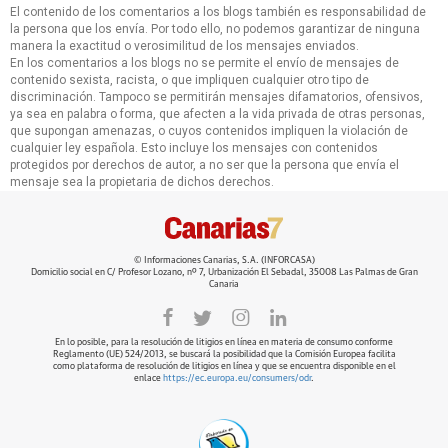
El contenido de los comentarios a los blogs también es responsabilidad de
la persona que los envía. Por todo ello, no podemos garantizar de ninguna
manera la exactitud o verosimilitud de los mensajes enviados.
En los comentarios a los blogs no se permite el envío de mensajes de
contenido sexista, racista, o que impliquen cualquier otro tipo de
discriminación. Tampoco se permitirán mensajes difamatorios, ofensivos,
ya sea en palabra o forma, que afecten a la vida privada de otras personas,
que supongan amenazas, o cuyos contenidos impliquen la violación de
cualquier ley española. Esto incluye los mensajes con contenidos
protegidos por derechos de autor, a no ser que la persona que envía el
mensaje sea la propietaria de dichos derechos.
© Informaciones Canarias, S.A. (INFORCASA)
Domicilio social en C/ Profesor Lozano, nº 7, Urbanización El Sebadal, 35008 Las Palmas de Gran
Canaria
En lo posible, para la resolución de litigios en línea en materia de consumo conforme
Reglamento (UE) 524/2013, se buscará la posibilidad que la Comisión Europea facilita
como plataforma de resolución de litigios en línea y que se encuentra disponible en el
enlace
https://ec.europa.eu/consumers/odr
.