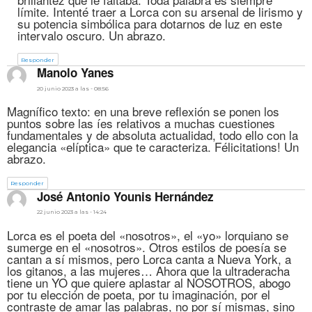
límite. Intenté traer a Lorca con su arsenal de lirismo y
su potencia simbólica para dotarnos de luz en este
intervalo oscuro. Un abrazo.
Responder
dice:
Manolo Yanes
20 junio 2023 a las - 08:56
Magnífico texto: en una breve reflexión se ponen los
puntos sobre las íes relativos a muchas cuestiones
fundamentales y de absoluta actualidad, todo ello con la
elegancia «elíptica» que te caracteriza. Félicitations! Un
abrazo.
Responder
dice:
José Antonio Younis Hernández
22 junio 2023 a las - 14:24
Lorca es el poeta del «nosotros», el «yo» lorquiano se
sumerge en el «nosotros». Otros estilos de poesía se
cantan a sí mismos, pero Lorca canta a Nueva York, a
los gitanos, a las mujeres… Ahora que la ultraderacha
tiene un YO que quiere aplastar al NOSOTROS, abogo
por tu elección de poeta, por tu imaginación, por el
contraste de amar las palabras, no por sí mismas, sino