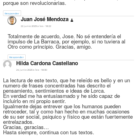
porque son revolucionarias.
Responder
dice:
Juan José Mendoza
22 junio 2023 a las - 18:22
Totalmente de acuerdo, Jose. No sé entendería el
impulso de La Barraca, por ejemplo, si no tuviera al
Otro como principio. Gracias, amigo.
Responder
dice:
Hilda Cardona Castellano
24 junio 2023 a las - 18:30
La lectura de este texto, que he releído es bello y en un
numero de frases concentradas has descrito el
pensamiento, sentimientos e ideas de Lorca.
En verdad me ha entusiasmado y he sido capaz de
incluirlo en mi propio sentir.
Igualmente dejas entrever que los humanos pueden
retroceder, tal y como han hecho en muchas ocasiones
de su ser social, psiquico y físico que están fuertemente
entrelazados.
Gracias, gsracias…
Hasta siempre, continua con tus textos.