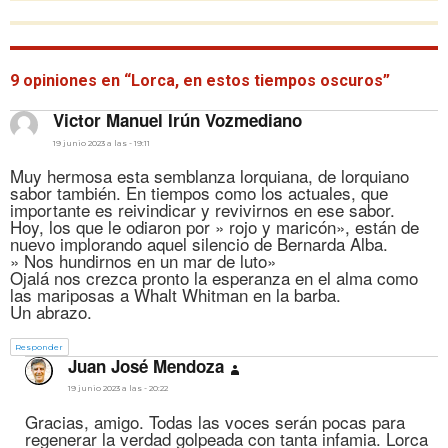
9 opiniones en “Lorca, en estos tiempos oscuros”
dice:
Victor Manuel Irún Vozmediano
19 junio 2023 a las - 19:11
Muy hermosa esta semblanza lorquiana, de lorquiano
sabor también. En tiempos como los actuales, que
importante es reivindicar y revivirnos en ese sabor.
Hoy, los que le odiaron por » rojo y maricón», están de
nuevo implorando aquel silencio de Bernarda Alba.
» Nos hundirnos en un mar de luto»
Ojalá nos crezca pronto la esperanza en el alma como
las mariposas a Whalt Whitman en la barba.
Un abrazo.
Responder
dice:
Juan José Mendoza
19 junio 2023 a las - 20:22
Gracias, amigo. Todas las voces serán pocas para
regenerar la verdad golpeada con tanta infamia. Lorca