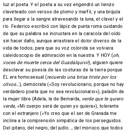
luz al poeta. Y el poeta a su vez engendró un lienzo
claveteado con versos de plomo y marfil, y una brújula
para llegar a la sangre atravesando la luna, el clavel y el
río. Federico escribió con lápiz de punta roma cuidando
de que su palabra se incrustara en la caracola del oído
sin hacer daño, aunque arrastrara el dolor diverso de la
vida de todos; para que su voz colorida se volviera
caleidoscopio de admiración en la nuestra. Y HOY (
oh,
voces de muerte cerca del Guadalquivir
), alguien quiere
desclavar su poesía de las costuras de la tierra porque
ÉL era homosexual (
recuerdo una brisa triste por los
olivos…
), demócrata («Soy revolucionario, porque no hay
verdadero poeta que no sea revolucionario»), paladín de
la mujer libre (Adela, la de Bernarda,
verde que te quiero
verde
, «Mi cuerpo será de quien yo quiera»), tolerante
con el extranjero («Yo creo que el ser de Granada me
inclina a la comprensión simpática de los perseguidos.
Del gitano, del negro, del judío…, del morisco que todos