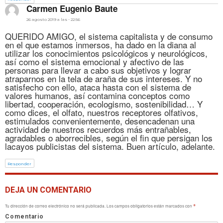
dice:
Carmen Eugenio Baute
26 agosto 2019 a las - 22:56
QUERIDO AMIGO, el sistema capitalista y de consumo
en el que estamos inmersos, ha dado en la diana al
utilizar los conocimientos psicológicos y neurológicos,
así como el sistema emocional y afectivo de las
personas para llevar a cabo sus objetivos y lograr
atraparnos en la tela de araña de sus intereses. Y no
satisfecho con ello, ataca hasta con el sistema de
valores humanos, así contamina conceptos como
libertad, cooperación, ecologismo, sostenibilidad… Y
como dices, el olfato, nuestros receptores olfativos,
estimulados convenientemente, desencadenan una
actividad de nuestros recuerdos más entrañables,
agradables o aborrecibles, según el fin que persigan los
lacayos publicistas del sistema. Buen artículo, adelante.
Responder
DEJA UN COMENTARIO
Tu dirección de correo electrónico no será publicada.
Los campos obligatorios están marcados con
*
Comentario