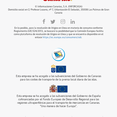
© Informaciones Canarias, S.A. (INFORCASA)
Domicilio social en C/ Profesor Lozano, nº 7, Urbanización El Sebadal, 35008 Las Palmas de Gran
Canaria
En lo posible, para la resolución de litigios en línea en materia de consumo conforme
Reglamento (UE) 524/2013, se buscará la posibilidad que la Comisión Europea facilita
como plataforma de resolución de litigios en línea y que se encuentra disponible en el
enlace
https://ec.europa.eu/consumers/odr
.
Esta empresa se ha acogido a las subvenciones del Gobierno de Canarias
para los costes de transporte de la prensa local diaria de las islas.
Esta empresa se ha acogido a las subvenciones del Gobierno de España
cofinanciadas por el Fondo Europeo de Desarrollo Regional para las
regiones ultraperiféricas para el transporte de mercancías en Canarias.
“Una manera de hacer Europa”.