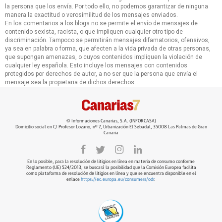
la persona que los envía. Por todo ello, no podemos garantizar de ninguna
manera la exactitud o verosimilitud de los mensajes enviados.
En los comentarios a los blogs no se permite el envío de mensajes de
contenido sexista, racista, o que impliquen cualquier otro tipo de
discriminación. Tampoco se permitirán mensajes difamatorios, ofensivos,
ya sea en palabra o forma, que afecten a la vida privada de otras personas,
que supongan amenazas, o cuyos contenidos impliquen la violación de
cualquier ley española. Esto incluye los mensajes con contenidos
protegidos por derechos de autor, a no ser que la persona que envía el
mensaje sea la propietaria de dichos derechos.
© Informaciones Canarias, S.A. (INFORCASA)
Domicilio social en C/ Profesor Lozano, nº 7, Urbanización El Sebadal, 35008 Las Palmas de Gran
Canaria
En lo posible, para la resolución de litigios en línea en materia de consumo conforme
Reglamento (UE) 524/2013, se buscará la posibilidad que la Comisión Europea facilita
como plataforma de resolución de litigios en línea y que se encuentra disponible en el
enlace
https://ec.europa.eu/consumers/odr
.