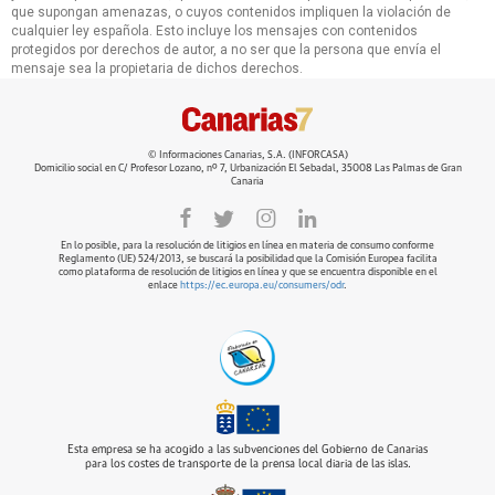
que supongan amenazas, o cuyos contenidos impliquen la violación de
cualquier ley española. Esto incluye los mensajes con contenidos
protegidos por derechos de autor, a no ser que la persona que envía el
mensaje sea la propietaria de dichos derechos.
© Informaciones Canarias, S.A. (INFORCASA)
Domicilio social en C/ Profesor Lozano, nº 7, Urbanización El Sebadal, 35008 Las Palmas de Gran
Canaria
En lo posible, para la resolución de litigios en línea en materia de consumo conforme
Reglamento (UE) 524/2013, se buscará la posibilidad que la Comisión Europea facilita
como plataforma de resolución de litigios en línea y que se encuentra disponible en el
enlace
https://ec.europa.eu/consumers/odr
.
Esta empresa se ha acogido a las subvenciones del Gobierno de Canarias
para los costes de transporte de la prensa local diaria de las islas.