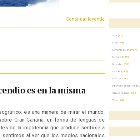
Continuar leyendo
«El tiempo de los
Arte
(32)
Cine
(78)
comunicación
(937)
Cultura
(457)
Deportes
(90)
Letras
(334)
Música
(39)
Planeta complicado
(
ncendio es en la misma
Sin categoría
(579)
Vida
(440)
eográfico, es una manera de mirar el mundo.
sobre Gran Canaria, en forma de lenguas de
es de la impotencia que produce sentirse a
 sentimos al ver que los medios nacionales