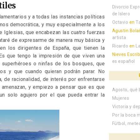
tiles
Divorcio Exp
de Islero
lamentarios y a todas las instancias políticas
Octavio
en
T
mos democrática, y muy especialmente a los
Agustin Bola
e Iglesias, que encabezan las cuatro fuerzas
artista
rataré de expresarme de manera muy básica y
Ricardo
en
L
den los dirigentes de España, que tienen la
Nieves Escri
Es que tengo la impresión de que viven una
es español
on superhéroes o ninfas de los bosques, que
gos y que cuando quieran podrán parar. No
, de racionalidad, de interés por enfrentarse
 amenazan, y empiezo a pensar que es que
Agosto, qué 
n solo agujero por el que pueda entrar la
Mujeres
Victoria y de
Por la boca 
Fútbol, mete