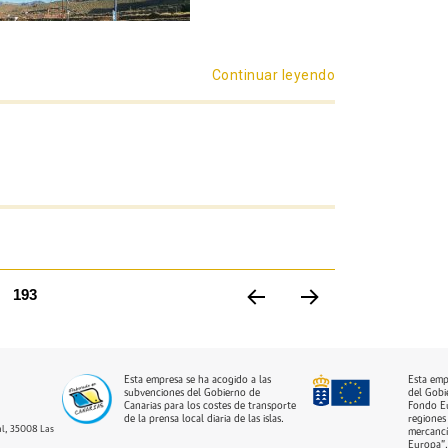
Continuar leyendo
«Lo primero son
NA
PÁGINA
193
PÁGIN
PRÓXI
A
MA
ANTE
PÁGIN
RIOR
A
Esta empresa se ha acogido a las
Esta emp
subvenciones del Gobierno de
del Gobi
Canarias para los costes de transporte
Fondo Eu
de la prensa local diaria de las islas.
regiones 
dal, 35008 Las
mercancí
Europa”.