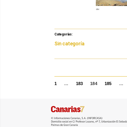
dav
Categorías:
Categorías
Sin categoría
PÁGINA
PÁGINA
PÁGINA
PÁGI
1
…
183
184
185
…
Navegación
de
entradas
© Informaciones Canarias, S.A. (INFORCASA)
Domicilio social en C/ Profesor Lozano, nº 7, Urbanización El Seba
Palmas de Gran Canaria