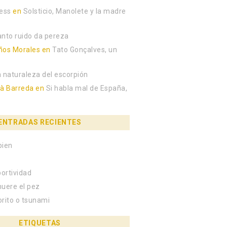
ress
en
Solsticio, Manolete y la madre
anto ruido da pereza
ños Morales
en
Tato Gonçalves, un
a naturaleza del escorpión
bà Barreda
en
Si habla mal de España,
ENTRADAS RECIENTES
bien
portividad
muere el pez
orito o tsunami
ETIQUETAS