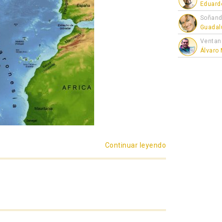
Eduard
Soñand
Guadal
Ventan
Álvaro
Continuar leyendo
«¡Pues claro que