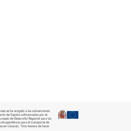
 las personas»
resa se ha acogido a las subvenciones
erno de España cofinanciadas por el
ropeo de Desarrollo Regional para las
ultraperiféricas para el transporte de
as en Canarias. “Una manera de hacer