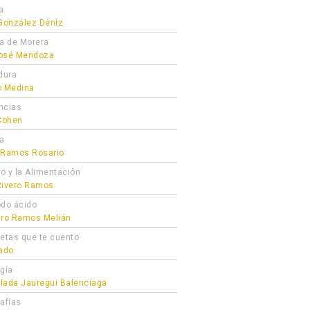
a
 González Déniz
ra de Morera
osé Mendoza
dura
o Medina
ncias
 Cohen
ta
 Ramos Rosario
ro y la Alimentación
Rivero Ramos
odo ácido
dro Ramos Melián
cetas que te cuento
gado
ogía
lada Jauregui Balenciaga
afías