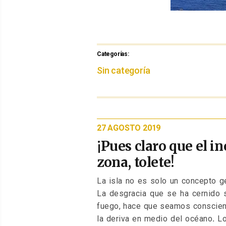
Categorías:
Categorías
Sin categoría
PUBLICADO
27 AGOSTO 2019
EL
¡Pues claro que el i
zona, tolete!
La isla no es solo un concepto g
La desgracia que se ha cernido 
fuego, hace que seamos conscient
la deriva en medio del océano
.
Lo