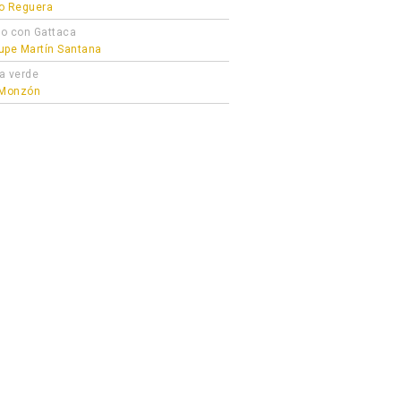
o Reguera
o con Gattaca
upe Martín Santana
a verde
 Monzón
 el incendio es en la misma zona, tolete!»