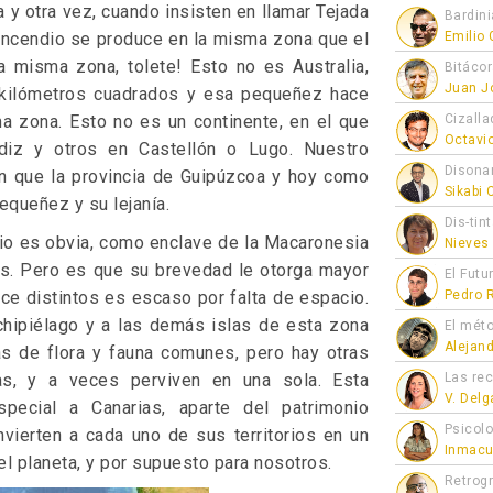
 y otra vez, cuando insisten en llamar Tejada
Bardini
 incendio se produce en la misma zona que el
Emilio
la misma zona, tolete! Esto no es Australia,
Bitáco
Juan J
0 kilómetros cuadrados y esa pequeñez hace
 zona. Esto no es un continente, en el que
Cizalla
Octavi
diz y otros en Castellón o Lugo. Nuestro
Disona
ión que la provincia de Guipúzcoa y hoy como
Sikabi
queñez y su lejanía.
Dis-tin
orio es obvia, como enclave de la Macaronesia
Nieves
as. Pero es que su brevedad le otorga mayor
El Futu
ce distintos es escaso por falta de espacio.
Pedro 
rchipiélago y a las demás islas de esta zona
El mét
Alejan
as de flora y fauna comunes, pero hay otras
as, y a veces perviven en una sola. Esta
Las re
V. Del
pecial a Canarias, aparte del patrimonio
Psicol
vierten a cada uno de sus territorios en un
Inmacu
l planeta, y por supuesto para nosotros.
Retrogr