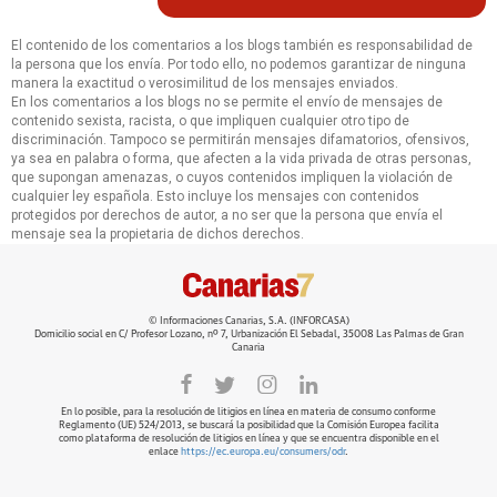
El contenido de los comentarios a los blogs también es responsabilidad de
la persona que los envía. Por todo ello, no podemos garantizar de ninguna
manera la exactitud o verosimilitud de los mensajes enviados.
En los comentarios a los blogs no se permite el envío de mensajes de
contenido sexista, racista, o que impliquen cualquier otro tipo de
discriminación. Tampoco se permitirán mensajes difamatorios, ofensivos,
ya sea en palabra o forma, que afecten a la vida privada de otras personas,
que supongan amenazas, o cuyos contenidos impliquen la violación de
cualquier ley española. Esto incluye los mensajes con contenidos
protegidos por derechos de autor, a no ser que la persona que envía el
mensaje sea la propietaria de dichos derechos.
© Informaciones Canarias, S.A. (INFORCASA)
Domicilio social en C/ Profesor Lozano, nº 7, Urbanización El Sebadal, 35008 Las Palmas de Gran
Canaria
En lo posible, para la resolución de litigios en línea en materia de consumo conforme
Reglamento (UE) 524/2013, se buscará la posibilidad que la Comisión Europea facilita
como plataforma de resolución de litigios en línea y que se encuentra disponible en el
enlace
https://ec.europa.eu/consumers/odr
.