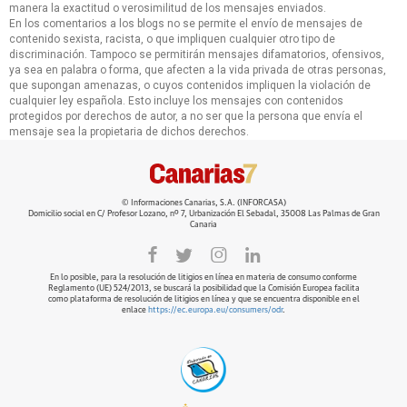
manera la exactitud o verosimilitud de los mensajes enviados.
En los comentarios a los blogs no se permite el envío de mensajes de
contenido sexista, racista, o que impliquen cualquier otro tipo de
discriminación. Tampoco se permitirán mensajes difamatorios, ofensivos,
ya sea en palabra o forma, que afecten a la vida privada de otras personas,
que supongan amenazas, o cuyos contenidos impliquen la violación de
cualquier ley española. Esto incluye los mensajes con contenidos
protegidos por derechos de autor, a no ser que la persona que envía el
mensaje sea la propietaria de dichos derechos.
© Informaciones Canarias, S.A. (INFORCASA)
Domicilio social en C/ Profesor Lozano, nº 7, Urbanización El Sebadal, 35008 Las Palmas de Gran
Canaria
En lo posible, para la resolución de litigios en línea en materia de consumo conforme
Reglamento (UE) 524/2013, se buscará la posibilidad que la Comisión Europea facilita
como plataforma de resolución de litigios en línea y que se encuentra disponible en el
enlace
https://ec.europa.eu/consumers/odr
.