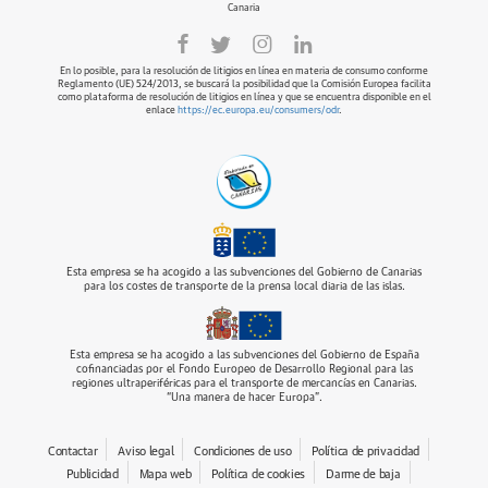
Canaria
En lo posible, para la resolución de litigios en línea en materia de consumo conforme
Reglamento (UE) 524/2013, se buscará la posibilidad que la Comisión Europea facilita
como plataforma de resolución de litigios en línea y que se encuentra disponible en el
enlace
https://ec.europa.eu/consumers/odr
.
Esta empresa se ha acogido a las subvenciones del Gobierno de Canarias
para los costes de transporte de la prensa local diaria de las islas.
Esta empresa se ha acogido a las subvenciones del Gobierno de España
cofinanciadas por el Fondo Europeo de Desarrollo Regional para las
regiones ultraperiféricas para el transporte de mercancías en Canarias.
“Una manera de hacer Europa”.
Contactar
Aviso legal
Condiciones de uso
Política de privacidad
Publicidad
Mapa web
Política de cookies
Darme de baja