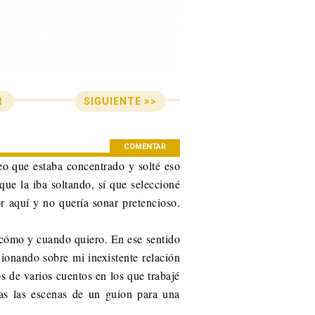
SIGUIENTE >>
R
n de entradas
COMENTAR
eo que estaba concentrado y solté eso
ue la iba soltando, sí que seleccioné
r aquí y no quería sonar pretencioso.
o cómo y cuando quiero. En ese sentido
xionando sobre mi inexistente relación
s de varios cuentos en los que trabajé
as las escenas de un guion para una