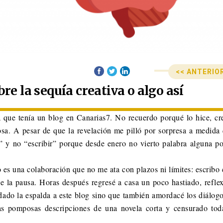
<< ANTERIO
Anterior
Siguiente
e la sequía creativa o algo así
Navegació
post:
post:
 que tenía un blog en Canarias7. No recuerdo porqué lo hice, cr
sa. A pesar de que la revelación me pilló por sorpresa a medida q
 y no “escribir” porque desde enero no vierto palabra alguna po
o es una colaboración que no me ata con plazos ni límites: escrib
de la pausa. Horas después regresé a casa un poco hastiado, refle
dado la espalda a este blog sino que también amordacé los diálogo
las pomposas descripciones de una novela corta y censurado tod