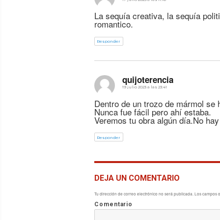
La sequía creativa, la sequía polit
romantico.
Responder
dice:
quijoterencia
19 julio 2023 a las 23:41
Dentro de un trozo de mármol se h
Nunca fue fácil pero ahí estaba.
Veremos tu obra algún día.No hay 
Responder
DEJA UN COMENTARIO
Tu dirección de correo electrónico no será publicada.
Los campos o
Comentario