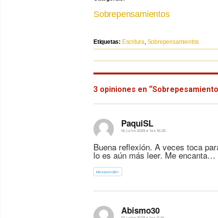
Sobrepensamientos
Etiquetas:
Etiquetas
Escritura
,
Sobrepensamientos
Anterior
Navegación
Siguiente
post:
post:
3 opiniones en “Sobrepesamiento: 
de
entradas
dice:
PaquiSL
16 julio 2023 a las 16:23
Buena reflexión. A veces toca para
lo es aún más leer. Me encanta…
Responder
dice:
Abismo30
17 julio 2023 a las 11:16