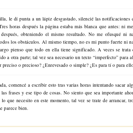
, le dí punta a un lápiz desgastado, silencié las notificaciones de
 Tres horas después la página estaba más blanca que antes: ni me
s después, obteniendo el mismo resultado. No me ofusqué ni n
dos los obstáculos. Al mismo tiempo, no es mi punto fuerte ni na
argo pienso que todo en ella tiene significado. A veces se trata
uido a otra parte; tal vez sea necesario un texto “imperfecto” para 
r preciso o precioso? ¿Enrevesado o simple? ¿Es para tí o para ell
a, comencé a escribir esto tras varias horas intentando sacar alg
re las frases y ese tipo de cosas. No siento que sea importante 
o lo que necesito en este momento, tal vez se trate de arrancar, 
me parece bien.