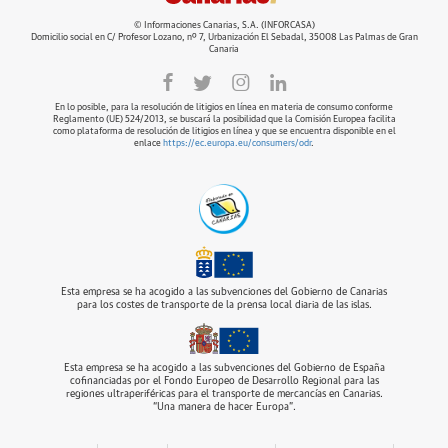
© Informaciones Canarias, S.A. (INFORCASA)
Domicilio social en C/ Profesor Lozano, nº 7, Urbanización El Sebadal, 35008 Las Palmas de Gran
Canaria
En lo posible, para la resolución de litigios en línea en materia de consumo conforme
Reglamento (UE) 524/2013, se buscará la posibilidad que la Comisión Europea facilita
como plataforma de resolución de litigios en línea y que se encuentra disponible en el
enlace
https://ec.europa.eu/consumers/odr
.
Esta empresa se ha acogido a las subvenciones del Gobierno de Canarias
para los costes de transporte de la prensa local diaria de las islas.
Esta empresa se ha acogido a las subvenciones del Gobierno de España
cofinanciadas por el Fondo Europeo de Desarrollo Regional para las
regiones ultraperiféricas para el transporte de mercancías en Canarias.
“Una manera de hacer Europa”.