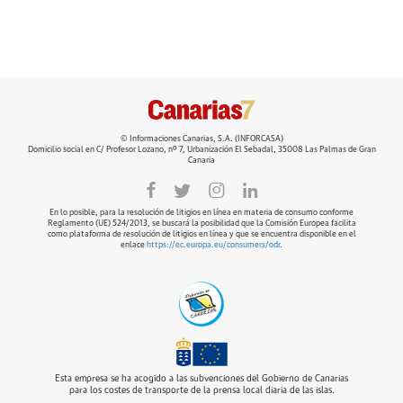
© Informaciones Canarias, S.A. (INFORCASA)
Domicilio social en C/ Profesor Lozano, nº 7, Urbanización El Sebadal, 35008 Las Palmas de Gran
Canaria
En lo posible, para la resolución de litigios en línea en materia de consumo conforme
Reglamento (UE) 524/2013, se buscará la posibilidad que la Comisión Europea facilita
como plataforma de resolución de litigios en línea y que se encuentra disponible en el
enlace
https://ec.europa.eu/consumers/odr
.
Esta empresa se ha acogido a las subvenciones del Gobierno de Canarias
para los costes de transporte de la prensa local diaria de las islas.