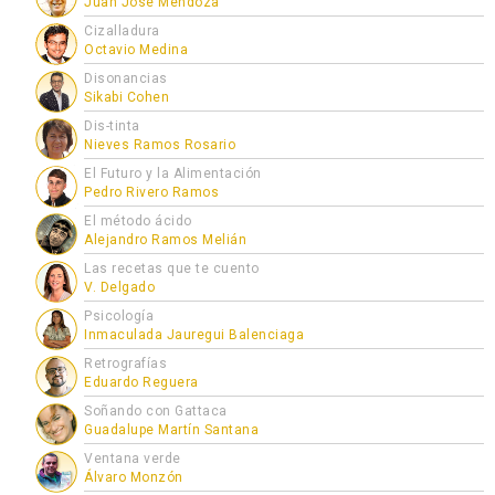
Juan José Mendoza
Cizalladura
Octavio Medina
Disonancias
Sikabi Cohen
Dis-tinta
Nieves Ramos Rosario
El Futuro y la Alimentación
Pedro Rivero Ramos
El método ácido
Alejandro Ramos Melián
Las recetas que te cuento
V. Delgado
Psicología
Inmaculada Jauregui Balenciaga
Retrografías
Eduardo Reguera
Soñando con Gattaca
Guadalupe Martín Santana
Ventana verde
Álvaro Monzón