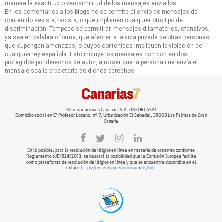
manera la exactitud o verosimilitud de los mensajes enviados.
En los comentarios a los blogs no se permite el envío de mensajes de
contenido sexista, racista, o que impliquen cualquier otro tipo de
discriminación. Tampoco se permitirán mensajes difamatorios, ofensivos,
ya sea en palabra o forma, que afecten a la vida privada de otras personas,
que supongan amenazas, o cuyos contenidos impliquen la violación de
cualquier ley española. Esto incluye los mensajes con contenidos
protegidos por derechos de autor, a no ser que la persona que envía el
mensaje sea la propietaria de dichos derechos.
© Informaciones Canarias, S.A. (INFORCASA)
Domicilio social en C/ Profesor Lozano, nº 7, Urbanización El Sebadal, 35008 Las Palmas de Gran
Canaria
En lo posible, para la resolución de litigios en línea en materia de consumo conforme
Reglamento (UE) 524/2013, se buscará la posibilidad que la Comisión Europea facilita
como plataforma de resolución de litigios en línea y que se encuentra disponible en el
enlace
https://ec.europa.eu/consumers/odr
.