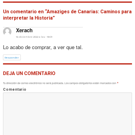
Un comentario en “Amaziges de Canarias: Caminos para
interpretar la Historia”
dice:
Xerach
16 diciembre 2022 a las - 18:01
Lo acabo de comprar, a ver que tal.
Responder
DEJA UN COMENTARIO
Tu dirección de correo electrónico no será publicada.
Los campos obligatorios están marcados con
*
Comentario