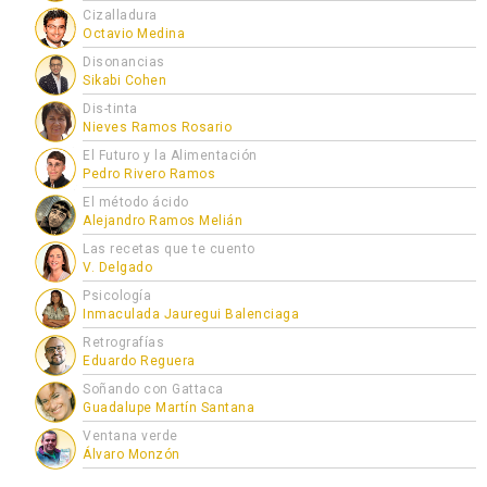
Cizalladura
Octavio Medina
Disonancias
Sikabi Cohen
Dis-tinta
Nieves Ramos Rosario
El Futuro y la Alimentación
Pedro Rivero Ramos
El método ácido
Alejandro Ramos Melián
Las recetas que te cuento
V. Delgado
Psicología
Inmaculada Jauregui Balenciaga
Retrografías
Eduardo Reguera
Soñando con Gattaca
Guadalupe Martín Santana
Ventana verde
Álvaro Monzón