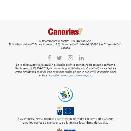
© Informaciones Canarias, S.A. (INFORCASA)
Domicilio social en C/ Profesor Lozano, nº 7, Urbanización El Sebadal, 35008 Las Palmas de Gran
Canaria
En lo posible, para la resolución de litigios en línea en materia de consumo conforme
Reglamento (UE) 524/2013, se buscará la posibilidad que la Comisión Europea facilita
como plataforma de resolución de litigios en línea y que se encuentra disponible en el
enlace
https://ec.europa.eu/consumers/odr
.
Esta empresa se ha acogido a las subvenciones del Gobierno de Canarias
para los costes de transporte de la prensa local diaria de las islas.