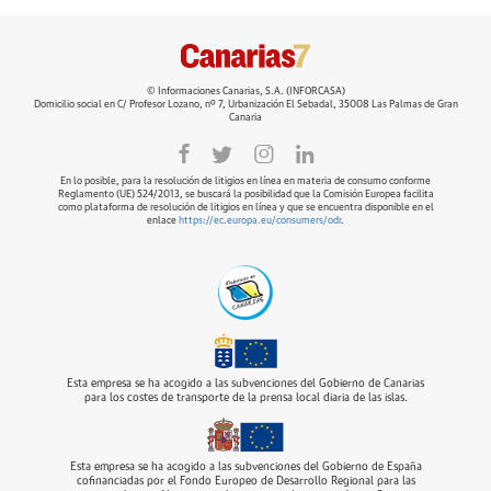
© Informaciones Canarias, S.A. (INFORCASA)
Domicilio social en C/ Profesor Lozano, nº 7, Urbanización El Sebadal, 35008 Las Palmas de Gran
Canaria
En lo posible, para la resolución de litigios en línea en materia de consumo conforme
Reglamento (UE) 524/2013, se buscará la posibilidad que la Comisión Europea facilita
como plataforma de resolución de litigios en línea y que se encuentra disponible en el
enlace
https://ec.europa.eu/consumers/odr
.
Esta empresa se ha acogido a las subvenciones del Gobierno de Canarias
para los costes de transporte de la prensa local diaria de las islas.
Esta empresa se ha acogido a las subvenciones del Gobierno de España
cofinanciadas por el Fondo Europeo de Desarrollo Regional para las