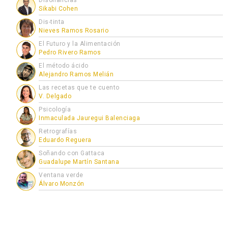
Disonancias
Sikabi Cohen
Dis-tinta
Nieves Ramos Rosario
El Futuro y la Alimentación
Pedro Rivero Ramos
El método ácido
Alejandro Ramos Melián
Las recetas que te cuento
V. Delgado
Psicología
Inmaculada Jauregui Balenciaga
Retrografías
Eduardo Reguera
Soñando con Gattaca
Guadalupe Martín Santana
Ventana verde
Álvaro Monzón