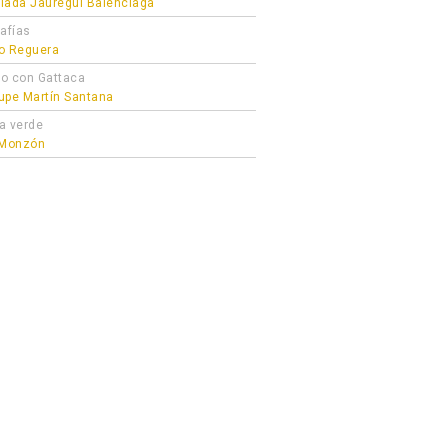
lada Jauregui Balenciaga
afías
o Reguera
o con Gattaca
upe Martín Santana
a verde
 Monzón