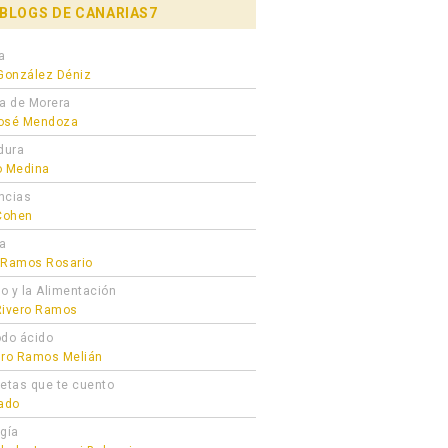
BLOGS DE CANARIAS7
a
 González Déniz
ra de Morera
osé Mendoza
dura
o Medina
ncias
 Cohen
ta
 Ramos Rosario
ro y la Alimentación
Rivero Ramos
odo ácido
dro Ramos Melián
cetas que te cuento
gado
ogía