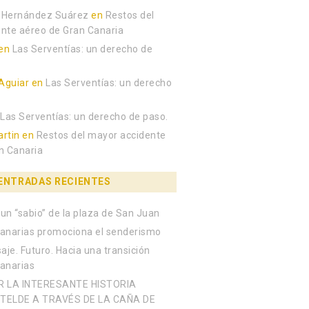
 Hernández Suárez
en
Restos del
nte aéreo de Gran Canaria
en
Las Serventías: un derecho de
Aguiar
en
Las Serventías: un derecho
n
Las Serventías: un derecho de paso.
rtin
en
Restos del mayor accidente
n Canaria
ENTRADAS RECIENTES
un “sabio” de la plaza de San Juan
anarias promociona el senderismo
aje. Futuro. Hacia una transición
Canarias
R LA INTERESANTE HISTORIA
TELDE A TRAVÉS DE LA CAÑA DE