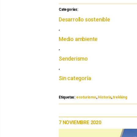
Categorías:
Categorías
Desarrollo sostenible
,
Medio ambiente
,
Senderismo
,
Sin categoría
Etiquetas:
Etiquetas
ecoturismo
,
Historia
,
trekking
PUBLICADO
7 NOVIEMBRE 2020
EL