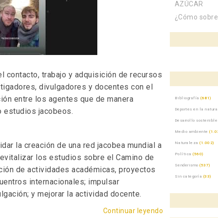
AZÚCAR
¿Cómo sobrev
el contacto, trabajo y adquisición de recursos
stigadores, divulgadores y docentes con el
ación entre los agentes que de manera
Bibliografía
(681)
o estudios jacobeos.
Deportes en la natur
Desarrollo sostenible
Medio ambiente
(1.0
Naturaleza
(1.002)
ar la creación de una red jacobea mundial a
Política
(560)
 revitalizar los estudios sobre el Camino de
Senderismo
(537)
ación de actividades académicas, proyectos
Sin categoría
(33)
uentros internacionales; impulsar
lgación; y mejorar la actividad docente.
Continuar leyendo
«Red Jacobea»