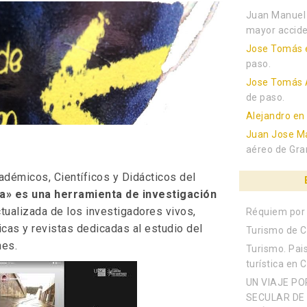
Juan Manuel
mayor accide
Jose Tomás
paso.
Jose Tomás 
de paso.
Alejandro
e
Juan Jose Ma
aéreo de Gra
démicos, Científicos y Didácticos del
» es una herramienta de investigación
ctualizada de los investigadores vivos,
Réquiem por 
icas y revistas dedicadas al estudio del
Turismo de C
nes.
Turismo. Pais
turística en 
UN VIAJE PO
SECULAR DE 