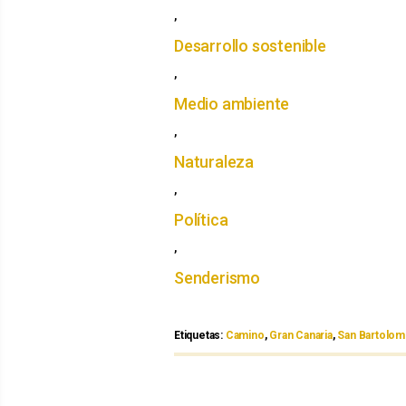
,
Desarrollo sostenible
,
Medio ambiente
,
Naturaleza
,
Política
,
Senderismo
Etiquetas:
Etiquetas
Camino
,
Gran Canaria
,
San Bartolome