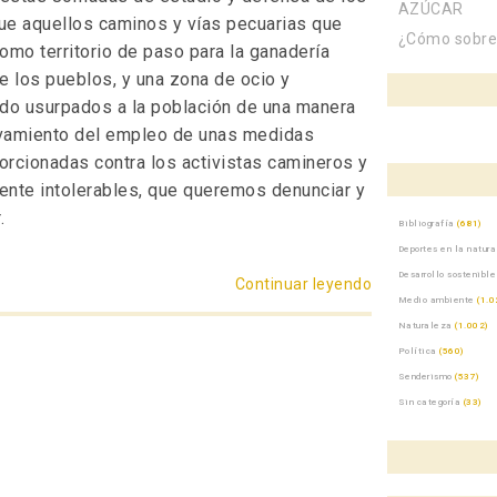
AZÚCAR
e aquellos caminos y vías pecuarias que
¿Cómo sobrev
como territorio de paso para la ganadería
e los pueblos, y una zona de ocio y
ndo usurpados a la población de una manera
avamiento del empleo de unas medidas
rcionadas contra los activistas camineros y
ente intolerables, que queremos denunciar y
.
Bibliografía
(681)
Deportes en la natur
Desarrollo sostenible
Continuar leyendo
«La defensa de 
Medio ambiente
(1.0
Naturaleza
(1.002)
Política
(560)
Senderismo
(537)
Sin categoría
(33)