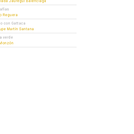
lada Jauregui Balenciaga
afías
o Reguera
o con Gattaca
upe Martín Santana
a verde
 Monzón