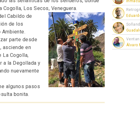
ado las señaliticas de los senderos, donde
Inmacu
La Cogolla, Los Secos, Veneguera.
Retrogr
del Cabildo de
Eduard
sión de los
Soñand
Guadal
o Ambiente.
izar parte desde
Ventan
Álvaro
, asciende en
e La Cogolla,
r a la Degollada y
sando nuevamente
ene algunos pasos
sulta bonita.