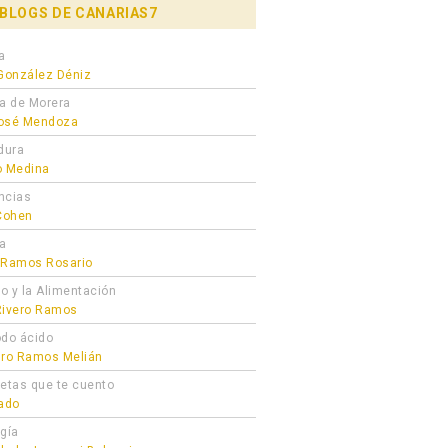
BLOGS DE CANARIAS7
a
 González Déniz
ra de Morera
osé Mendoza
dura
o Medina
ncias
 Cohen
ta
 Ramos Rosario
ro y la Alimentación
Rivero Ramos
odo ácido
dro Ramos Melián
cetas que te cuento
gado
ogía