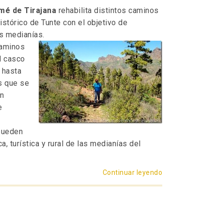
mé de Tirajana
rehabilita distintos caminos
istórico de Tunte con el objetivo de
as medianías.
caminos
l casco
 hasta
s que se
an
e
pueden
, turística y rural de las medianías del
Continuar leyendo
«Bravo por Tunt