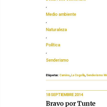
,
Medio ambiente
,
Naturaleza
,
Política
,
Senderismo
Etiquetas:
Etiquetas
Camino
,
La Cogolla
,
Senderismo M
PUBLICADO
18 SEPTIEMBRE 2014
EL
Bravo por Tunte