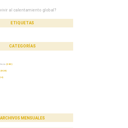
ivir al calentamiento global?
ETIQUETAS
CATEGORÍAS
aleza
(383)
(828)
los caminos públicos un debate nacional»
24)
ARCHIVOS MENSUALES