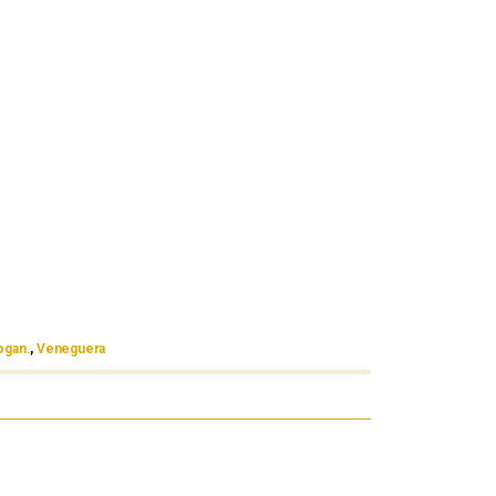
ogan.
,
Veneguera