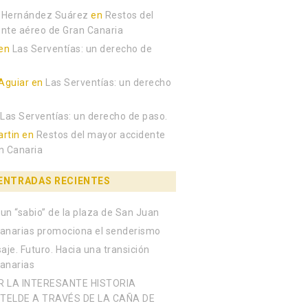
 Hernández Suárez
en
Restos del
nte aéreo de Gran Canaria
en
Las Serventías: un derecho de
Aguiar
en
Las Serventías: un derecho
n
Las Serventías: un derecho de paso.
rtin
en
Restos del mayor accidente
n Canaria
ENTRADAS RECIENTES
un “sabio” de la plaza de San Juan
anarias promociona el senderismo
aje. Futuro. Hacia una transición
Canarias
R LA INTERESANTE HISTORIA
TELDE A TRAVÉS DE LA CAÑA DE