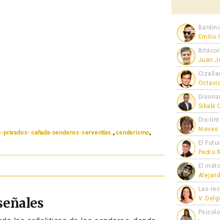
Bardini
Emilio
Bitáco
Juan J
Cizalla
Octavi
Disona
Sikabi
Dis-tin
Nieves
-privados- cañada-senderos-serventías.
,
senderismo
,
El Futu
Pedro 
El mét
Alejan
Las re
señales
V. Del
Psicol