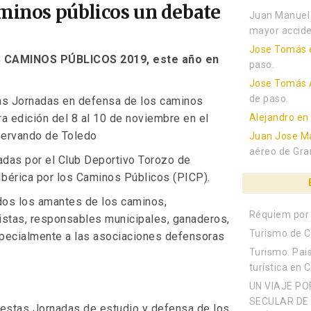
aminos públicos un debate
Juan Manuel
mayor accide
Jose Tomás
 CAMINOS PÚBLICOS 2019, este año en
paso.
Jose Tomás 
de paso.
las Jornadas en defensa de los caminos
a edición del 8 al 10 de noviembre en el
Alejandro
e
Servando de Toledo
Juan Jose Ma
aéreo de Gra
adas por el Club Deportivo Torozo de
Ibérica por los Caminos Públicos (PICP).
dos los amantes de los caminos,
Réquiem por 
istas, responsables municipales, ganaderos,
Turismo de C
pecialmente a las asociaciones defensoras
Turismo. Pais
turística en 
UN VIAJE PO
SECULAR DE 
estas Jornadas de estudio y defensa de los