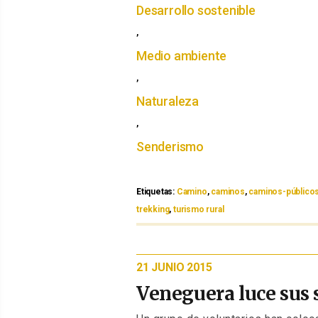
Desarrollo sostenible
,
Medio ambiente
,
Naturaleza
,
Senderismo
Etiquetas:
Etiquetas
Camino
,
caminos
,
caminos-públicos
trekking
,
turismo rural
PUBLICADO
21 JUNIO 2015
EL
Veneguera luce sus 