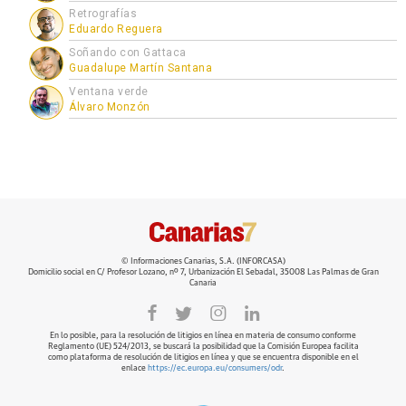
Retrografías
Eduardo Reguera
Soñando con Gattaca
Guadalupe Martín Santana
Ventana verde
Álvaro Monzón
© Informaciones Canarias, S.A. (INFORCASA)
Domicilio social en C/ Profesor Lozano, nº 7, Urbanización El Sebadal, 35008 Las Palmas de Gran
Canaria
En lo posible, para la resolución de litigios en línea en materia de consumo conforme
Reglamento (UE) 524/2013, se buscará la posibilidad que la Comisión Europea facilita
como plataforma de resolución de litigios en línea y que se encuentra disponible en el
enlace
https://ec.europa.eu/consumers/odr
.