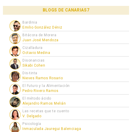
BLOGS DE CANARIAS7
Bardinia
Emilio González Déniz
Bitácora de Morera
Juan José Mendoza
Cizalladura
Octavio Medina
Disonancias
Sikabi Cohen
Dis-tinta
Nieves Ramos Rosario
El Futuro y la Alimentación
Pedro Rivero Ramos
El método ácido
Alejandro Ramos Melián
Las recetas que te cuento
V. Delgado
Psicología
Inmaculada Jauregui Balenciaga