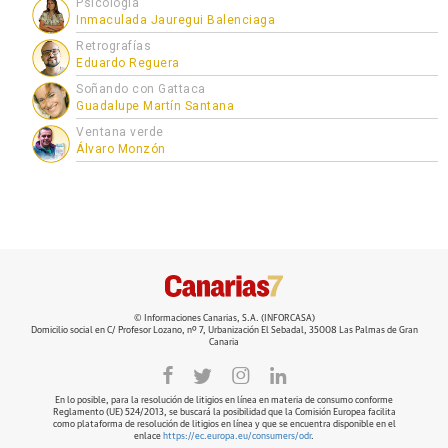
Psicología
Inmaculada Jauregui Balenciaga
Retrografías
Eduardo Reguera
Soñando con Gattaca
Guadalupe Martín Santana
Ventana verde
Álvaro Monzón
© Informaciones Canarias, S.A. (INFORCASA)
Domicilio social en C/ Profesor Lozano, nº 7, Urbanización El Sebadal, 35008 Las Palmas de Gran
Canaria
En lo posible, para la resolución de litigios en línea en materia de consumo conforme
Reglamento (UE) 524/2013, se buscará la posibilidad que la Comisión Europea facilita
como plataforma de resolución de litigios en línea y que se encuentra disponible en el
enlace
https://ec.europa.eu/consumers/odr
.