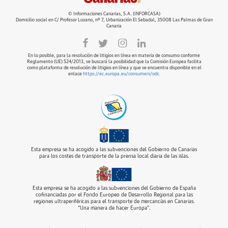
© Informaciones Canarias, S.A. (INFORCASA)
Domicilio social en C/ Profesor Lozano, nº 7, Urbanización El Sebadal, 35008 Las Palmas de Gran
Canaria
En lo posible, para la resolución de litigios en línea en materia de consumo conforme
Reglamento (UE) 524/2013, se buscará la posibilidad que la Comisión Europea facilita
como plataforma de resolución de litigios en línea y que se encuentra disponible en el
enlace
https://ec.europa.eu/consumers/odr
.
Esta empresa se ha acogido a las subvenciones del Gobierno de Canarias
para los costes de transporte de la prensa local diaria de las islas.
Esta empresa se ha acogido a las subvenciones del Gobierno de España
cofinanciadas por el Fondo Europeo de Desarrollo Regional para las
regiones ultraperiféricas para el transporte de mercancías en Canarias.
“Una manera de hacer Europa”.