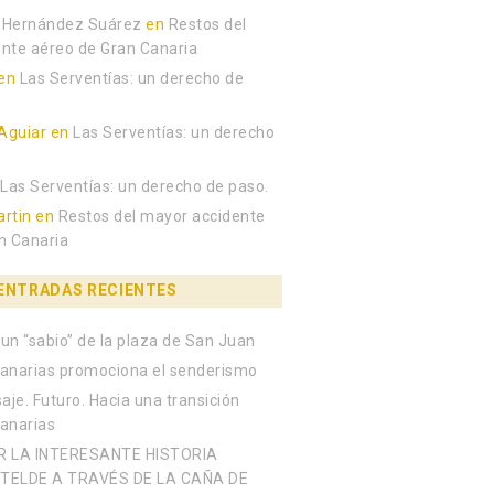
 Hernández Suárez
en
Restos del
nte aéreo de Gran Canaria
en
Las Serventías: un derecho de
Aguiar
en
Las Serventías: un derecho
n
Las Serventías: un derecho de paso.
rtin
en
Restos del mayor accidente
n Canaria
ENTRADAS RECIENTES
un “sabio” de la plaza de San Juan
anarias promociona el senderismo
aje. Futuro. Hacia una transición
Canarias
R LA INTERESANTE HISTORIA
TELDE A TRAVÉS DE LA CAÑA DE