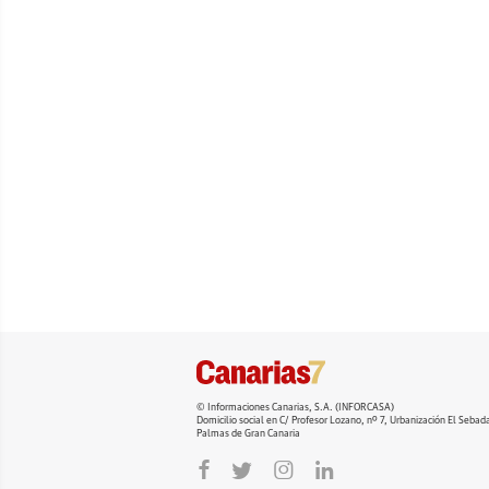
© Informaciones Canarias, S.A. (INFORCASA)
Domicilio social en C/ Profesor Lozano, nº 7, Urbanización El Seba
Palmas de Gran Canaria