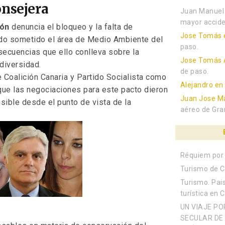
onsejera
Juan Manuel
mayor accide
ión
denuncia el bloqueo y la falta de
Jose Tomás
ndo sometido el área de Medio Ambiente del
paso.
secuencias que ello conlleva sobre la
Jose Tomás 
odiversidad.
de paso.
 Coalición Canaria y Partido Socialista como
Alejandro
e
 que las negociaciones para este pacto dieron
Juan Jose Ma
sible desde el punto de vista de la
aéreo de Gra
Réquiem por 
Turismo de C
Turismo. Pais
turística en 
UN VIAJE PO
SECULAR DE 