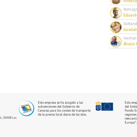
Inmacu
Retrogr
Eduard
Soñand
Guadal
Ventan
Álvaro
Esta empresa se ha acogido a las
Esta emp
subvenciones del Gobierno de
del Gobi
Canarias para los costes de transporte
Fondo Eu
de la prensa local diaria de las islas.
regiones 
dal, 35008 Las
mercancí
Europa”.