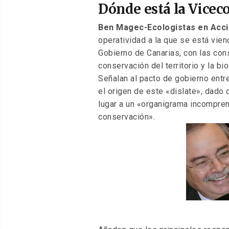
EL
Dónde está la Vicec
Ben Magec-Ecologistas en Acc
operatividad a la que se está vie
Gobierno de Canarias, con las con
conservación del territorio y la bi
Señalan al pacto de gobierno entre
el origen de este «dislate», dado
lugar a un «organigrama incompren
conservación».