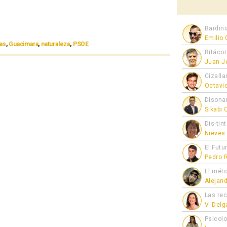
Bardini
Emilio
as
,
Guacimara
,
naturaleza
,
PSOE
Bitáco
Juan J
Cizalla
Octavi
Disona
Sikabi
Dis-tin
Nieves
El Futu
Pedro 
El mét
Alejan
Las re
V. Del
Psicol