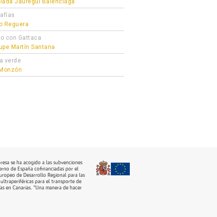
lada Jauregui Balenciaga
afías
o Reguera
o con Gattaca
upe Martín Santana
a verde
 Monzón
resa se ha acogido a las subvenciones
erno de España cofinanciadas por el
ropeo de Desarrollo Regional para las
ultraperiféricas para el transporte de
as en Canarias. “Una manera de hacer