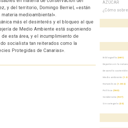
nsables en materia de conservación del
AZÚCAR
 y del territorio, Domingo Berriel, «están
¿Cómo sobrev
n materia medioambiental».
gánica más el desinterés y el bloqueo al que
ejería de Medio Ambiente está suponiendo
s de esta área, y el incumplimiento de
do socialista tan reiterados como la
ecies Protegidas de Canarias».
Bibliografía
(681)
Deportes en la natur
Desarrollo sostenible
Medio ambiente
(1.0
Naturaleza
(1.002)
Política
(560)
Senderismo
(537)
Sin categoría
(33)