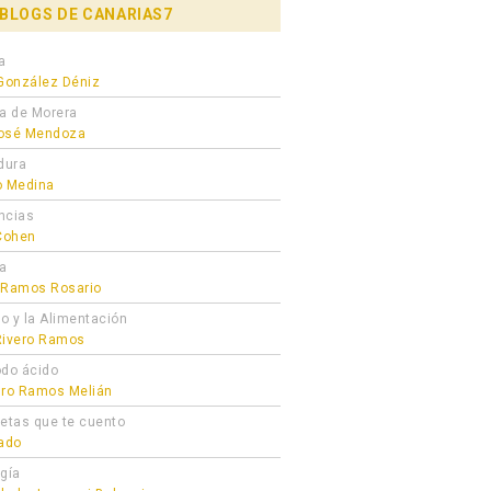
BLOGS DE CANARIAS7
a
 González Déniz
ra de Morera
osé Mendoza
dura
o Medina
ncias
 Cohen
ta
 Ramos Rosario
ro y la Alimentación
Rivero Ramos
odo ácido
dro Ramos Melián
cetas que te cuento
gado
ogía