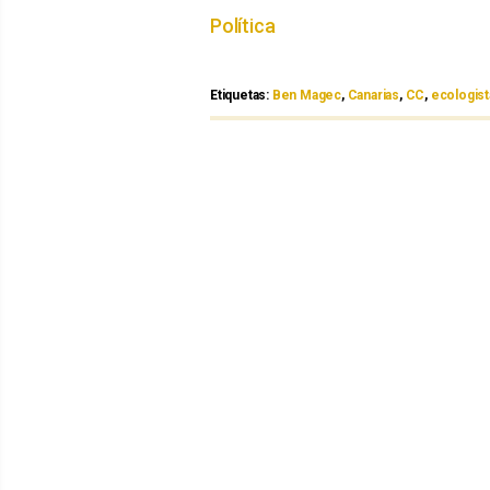
Política
Etiquetas:
Etiquetas
Ben Magec
,
Canarias
,
CC
,
ecologist