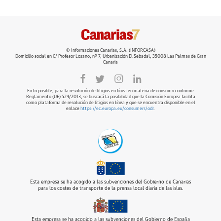
© Informaciones Canarias, S.A. (INFORCASA)
Domicilio social en C/ Profesor Lozano, nº 7, Urbanización El Sebadal, 35008 Las Palmas de Gran
Canaria
En lo posible, para la resolución de litigios en línea en materia de consumo conforme
Reglamento (UE) 524/2013, se buscará la posibilidad que la Comisión Europea facilita
como plataforma de resolución de litigios en línea y que se encuentra disponible en el
enlace
https://ec.europa.eu/consumers/odr
.
Esta empresa se ha acogido a las subvenciones del Gobierno de Canarias
para los costes de transporte de la prensa local diaria de las islas.
Esta empresa se ha acogido a las subvenciones del Gobierno de España