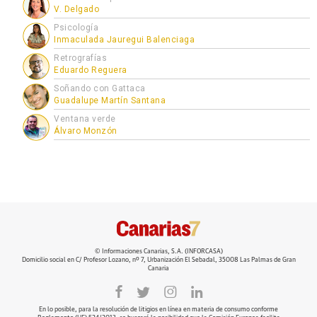
V. Delgado
Psicología
Inmaculada Jauregui Balenciaga
Retrografías
Eduardo Reguera
Soñando con Gattaca
Guadalupe Martín Santana
Ventana verde
Álvaro Monzón
© Informaciones Canarias, S.A. (INFORCASA)
Domicilio social en C/ Profesor Lozano, nº 7, Urbanización El Sebadal, 35008 Las Palmas de Gran
Canaria
En lo posible, para la resolución de litigios en línea en materia de consumo conforme