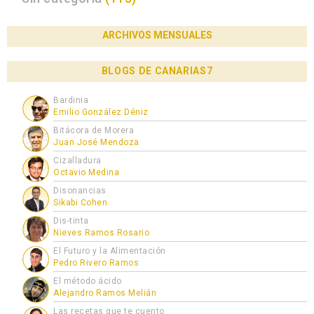
ARCHIVOS MENSUALES
BLOGS DE CANARIAS7
Bardinia
Emilio González Déniz
Bitácora de Morera
Juan José Mendoza
Cizalladura
Octavio Medina
Disonancias
Sikabi Cohen
Dis-tinta
Nieves Ramos Rosario
El Futuro y la Alimentación
Pedro Rivero Ramos
El método ácido
Alejandro Ramos Melián
Las recetas que te cuento